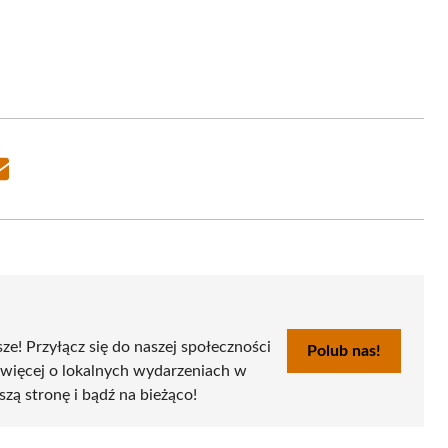
Share
on
Email
sze! Przyłącz się do naszej społeczności
Polub nas!
 więcej o lokalnych wydarzeniach w
szą stronę i bądź na bieżąco!