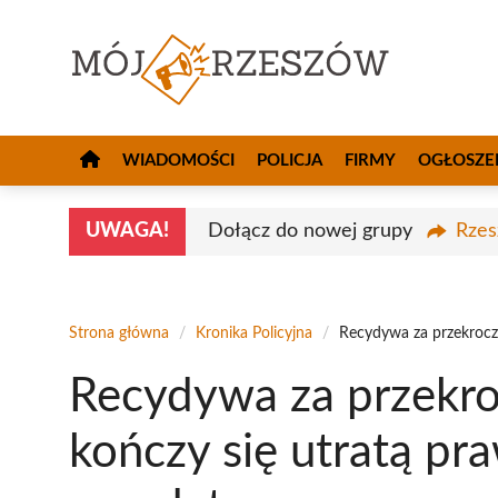
Przejdź
do
treści
WIADOMOŚCI
POLICJA
FIRMY
OGŁOSZE
UWAGA!
Dołącz do nowej grupy
Rzes
Strona główna
/
Kronika Policyjna
/
Recydywa za przekrocz
Recydywa za przekro
kończy się utratą pr