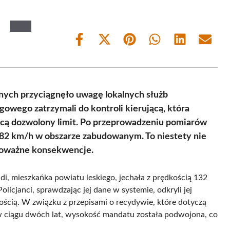
Share
Share
Share
Share
Share
Share
on
on
on
on
on
on
Facebook
X
Pinterest
WhatsApp
LinkedIn
Email
(Twitter)
ych przyciągnęło uwagę lokalnych służb
owego zatrzymali do kontroli kierującą, która
jącą dozwolony limit. Po przeprowadzeniu pomiarów
o 82 km/h w obszarze zabudowanym. To niestety nie
 poważne konsekwencje.
di, mieszkańka powiatu leskiego, jechała z prędkością 132
licjanci, sprawdzając jej dane w systemie, odkryli jej
ością. W związku z przepisami o recydywie, które dotyczą
ciągu dwóch lat, wysokość mandatu została podwojona, co