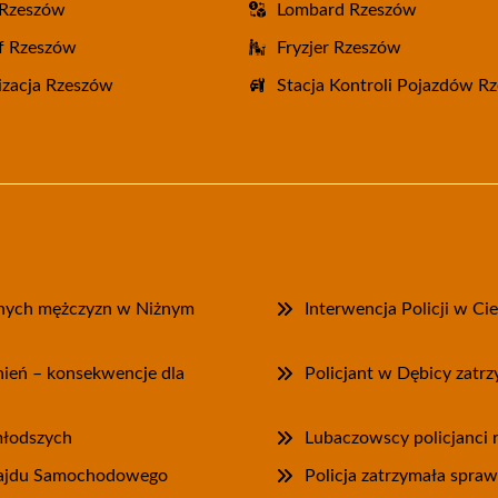
 Rzeszów
Lombard Rzeszów
f Rzeszów
Fryzjer Rzeszów
zacja Rzeszów
Stacja Kontroli Pojazdów R
onych mężczyzn w Niżnym
Interwencja Policji w Ci
wnień – konsekwencje dla
Policjant w Dębicy zatr
jmłodszych
Lubaczowscy policjanci r
 Rajdu Samochodowego
Policja zatrzymała spra