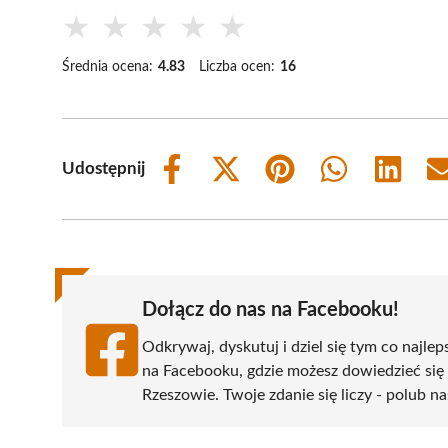
★
★
★
★
★
Średnia ocena:
4.83
Liczba ocen:
16
Udostępnij
Share
Share
Share
Share
Share
on
on
on
on
on
Facebook
X
Pinterest
WhatsApp
LinkedIn
(Twitter)
Dołącz do nas na Facebooku!
Odkrywaj, dyskutuj i dziel się tym co najlep
na Facebooku, gdzie możesz dowiedzieć się
Rzeszowie. Twoje zdanie się liczy - polub na