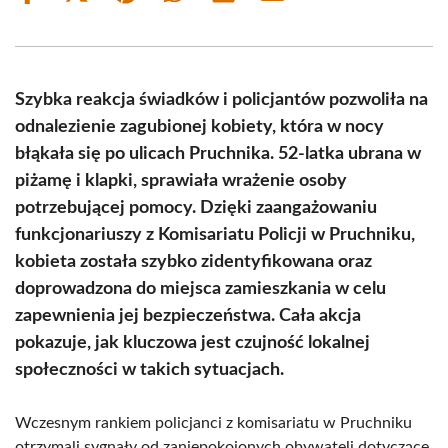
on
on
on
on
on
on
Facebook
X
Pinterest
WhatsApp
LinkedIn
Email
(Twitter)
Szybka reakcja świadków i policjantów pozwoliła na
odnalezienie zagubionej kobiety, która w nocy
błąkała się po ulicach Pruchnika. 52-latka ubrana w
piżamę i klapki, sprawiała wrażenie osoby
potrzebującej pomocy. Dzięki zaangażowaniu
funkcjonariuszy z Komisariatu Policji w Pruchniku,
kobieta została szybko zidentyfikowana oraz
doprowadzona do miejsca zamieszkania w celu
zapewnienia jej bezpieczeństwa. Cała akcja
pokazuje, jak kluczowa jest czujność lokalnej
społeczności w takich sytuacjach.
Wczesnym rankiem policjanci z komisariatu w Pruchniku
otrzymali sygnały od zaniepokojonych obywateli dotyczące