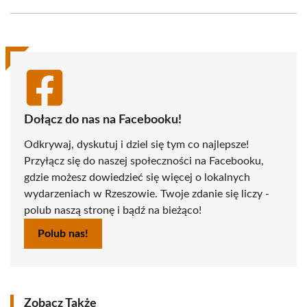
Facebook
X
Pinterest
WhatsApp
LinkedIn
Email
(Twitter)
Dołącz do nas na Facebooku!
Odkrywaj, dyskutuj i dziel się tym co najlepsze!
Przyłącz się do naszej społeczności na Facebooku,
gdzie możesz dowiedzieć się więcej o lokalnych
wydarzeniach w Rzeszowie. Twoje zdanie się liczy -
polub naszą stronę i bądź na bieżąco!
Polub nas!
Zobacz Także