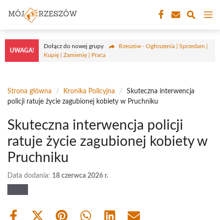
Przejdź
M
do
treści
Dołącz do nowej grupy
Rzeszów - Ogłoszenia | Sprzedam |
UWAGA!
Kupię | Zamienię | Praca
Strona główna
/
Kronika Policyjna
/
Skuteczna interwencja
policji ratuje życie zagubionej kobiety w Pruchniku
Skuteczna interwencja policji
ratuje życie zagubionej kobiety w
Pruchniku
Data dodania:
18 czerwca 2026 r.
Share
Share
Share
Share
Share
Share