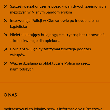
Szczęśliwe zakończenie poszukiwań dwóch zaginionych
mężczyzn w Niżnym Sandomierskim
Interwencja Policji w Cieszanowie po incydencie na
kąpielisku
Nieletni kierujący hulajnogą elektryczną bez uprawnień
– konsekwencje dla opiekuna
Policjant w Dębicy zatrzymał złodzieja podczas
zakupów
Ważne działania profilaktyczne Policji na rzecz
najmłodszych
O NAS
mojrzeszow.pl to lokalny serwis informacyjny z Rzeszowa i