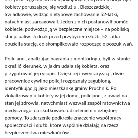
kobiety poruszającej się wzdłuż ul. Bieszczadzkiej.
Świadkowie, widząc nietypowe zachowanie 52-latki,
natychmiast zareagowali. Jeden z nich postanowił pomóc
kobiecie, podwożąc ją w bezpieczne miejsce – na pobliską
stację paliw. Jednak przed przybyciem służb, 52-latka
opuściła stację, co skomplikowało rozpoczęcie poszukiwań.
Policjanci, analizując nagrania z monitoringu, byli w stanie
określić kierunek, w jakim udała się kobieta, oraz
przygotować jej rysopis. Dzięki tej inwentaryzacji, dwie
pracownice cywilne policji rozpoznały zagubioną,
identyfikując ją jako mieszkankę gminy Pruchnik. Po
zlokalizowaniu kobiety w jej domu, policjanci, z uwagi na
stan jej zdrowia, natychmiast wezwali zespół ratownictwa
medycznego, co skutkowało udzieleniem niezbędnej
pomocy. To zdarzenie podkreśla znaczenie współpracy
społeczności i służb, które wspólnie działają na rzecz
bezpieczeństwa mieszkańców.