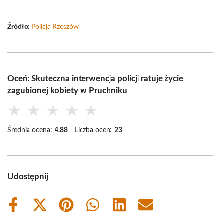
Źródło:
Policja Rzeszów
Oceń: Skuteczna interwencja policji ratuje życie
zagubionej kobiety w Pruchniku
★
★
★
★
★
Średnia ocena:
4.88
Liczba ocen:
23
Udostępnij
Share
Share
Share
Share
Share
Share
on
on
on
on
on
on