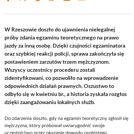
on
on
on
on
on
on
Facebook
X
Pinterest
WhatsApp
LinkedIn
Email
(Twitter)
W Rzeszowie doszło do ujawnienia nielegalnej
próby zdania egzaminu teoretycznego na prawo
jazdy za inną osobę. Dzięki czujności egzaminatora
oraz szybkiej reakcji policji, sprawa zakończyła się
postawieniem zarzutów trzem mężczyznom.
Wszyscy uczestnicy procederu zostali
zidentyfikowani, co pozwoliło na wprowadzenie
odpowiednich działań prawnych. Oszustwo to
odbyło się w kwietniu br., a historia zyskała rozgłos
dzięki zaangażowaniu lokalnych służb.
Do zdarzenia doszło, gdy na egzamin teoretyczny zgłosił się
mężczyzna, który próbował uwiarygodnić swoje
uczestnictwo przez okazanie dowodu osobistego