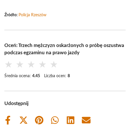
Źródło:
Policja Rzeszów
Oceń: Trzech mężczyzn oskarżonych o próbę oszustwa
podczas egzaminu na prawo jazdy
★
★
★
★
★
Średnia ocena:
4.45
Liczba ocen:
8
Udostępnij
Share
Share
Share
Share
Share
Share
on
on
on
on
on
on