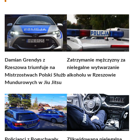
Damian Grendys z
Zatrzymanie mężczyzny za
Rzeszowa triumfuje na
nielegalne wytwarzanie
Mistrzostwach Polski Służb
alkoholu w Rzeszowie
Mundurowych w Jiu Jitsu
Policjanci z Boguchwały
Zlikwidowana nielegalna