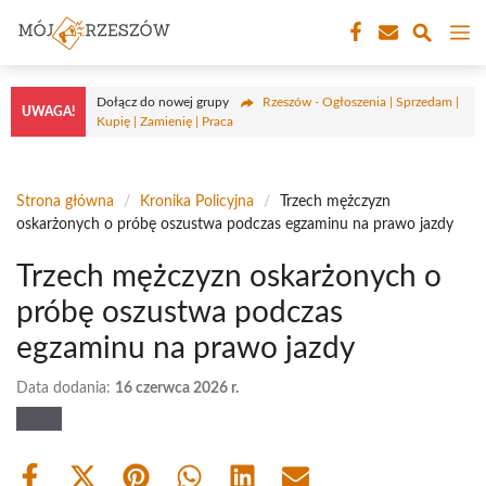
Przejdź
M
do
treści
Dołącz do nowej grupy
Rzeszów - Ogłoszenia | Sprzedam |
UWAGA!
Kupię | Zamienię | Praca
Strona główna
/
Kronika Policyjna
/
Trzech mężczyzn
oskarżonych o próbę oszustwa podczas egzaminu na prawo jazdy
Trzech mężczyzn oskarżonych o
próbę oszustwa podczas
egzaminu na prawo jazdy
Data dodania:
16 czerwca 2026 r.
Share
Share
Share
Share
Share
Share