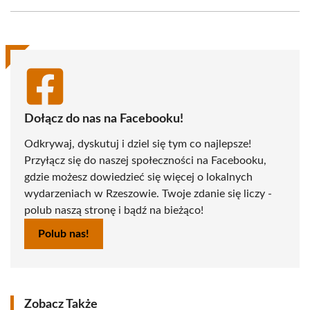
Facebook
X
Pinterest
WhatsApp
LinkedIn
Email
(Twitter)
Dołącz do nas na Facebooku!
Odkrywaj, dyskutuj i dziel się tym co najlepsze!
Przyłącz się do naszej społeczności na Facebooku,
gdzie możesz dowiedzieć się więcej o lokalnych
wydarzeniach w Rzeszowie. Twoje zdanie się liczy -
polub naszą stronę i bądź na bieżąco!
Polub nas!
Zobacz Także