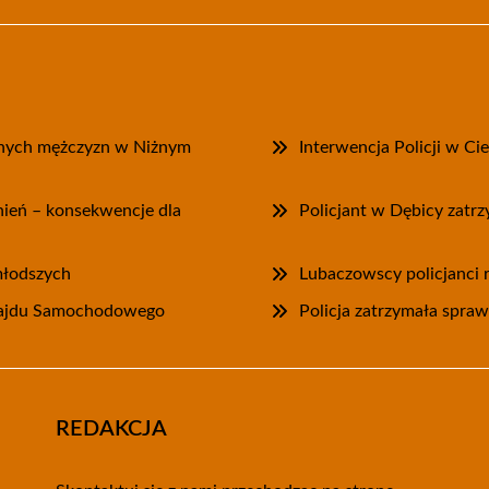
onych mężczyzn w Niżnym
Interwencja Policji w Ci
wnień – konsekwencje dla
Policjant w Dębicy zatr
jmłodszych
Lubaczowscy policjanci r
 Rajdu Samochodowego
Policja zatrzymała spra
REDAKCJA