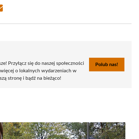
Share
on
Email
sze! Przyłącz się do naszej społeczności
Polub nas!
 więcej o lokalnych wydarzeniach w
szą stronę i bądź na bieżąco!