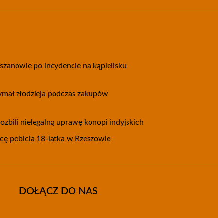
eszanowie po incydencie na kąpielisku
zymał złodzieja podczas zakupów
ozbili nielegalną uprawę konopi indyjskich
wcę pobicia 18-latka w Rzeszowie
DOŁĄCZ DO NAS