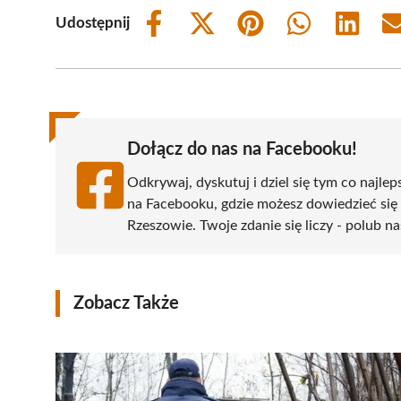
Udostępnij
Share
Share
Share
Share
Share
on
on
on
on
on
Facebook
X
Pinterest
WhatsApp
LinkedIn
(Twitter)
Dołącz do nas na Facebooku!
Odkrywaj, dyskutuj i dziel się tym co najlep
na Facebooku, gdzie możesz dowiedzieć się
Rzeszowie. Twoje zdanie się liczy - polub na
Zobacz Także