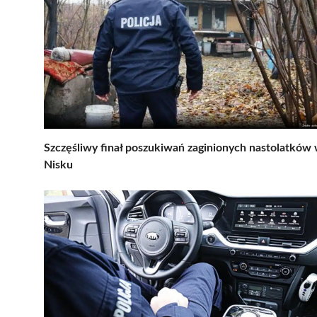
Szczęśliwy finał poszukiwań zaginionych nastolatków
Nisku