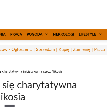
NIA
PRACA
POGODA
NEKROLOGI
LIFESTYLE
zów - Ogłoszenia | Sprzedam | Kupię | Zamienię | Praca
 charytatywna inicjatywa na rzecz Nikosia
się charytatywna
ikosia