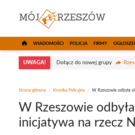
Przejdź
do
treści
WIADOMOŚCI
POLICJA
FIRMY
OGŁOSZE
UWAGA!
Dołącz do nowej grupy
Rzes
Strona główna
/
Kronika Policyjna
/
W Rzeszowie odbyła się
W Rzeszowie odbyła 
inicjatywa na rzecz N