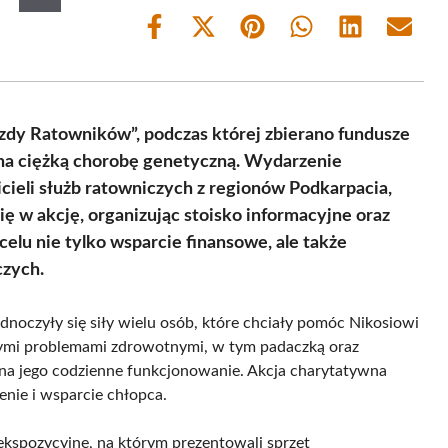
Share
Share
Share
Share
Share
Share
on
on
on
on
on
on
Facebook
X
Pinterest
WhatsApp
LinkedIn
Email
(Twitter)
zdy Ratowników”, podczas której zbierano fundusze
o na ciężką chorobę genetyczną. Wydarzenie
cieli służb ratowniczych z regionów Podkarpacia,
się w akcję, organizując stoisko informacyjne oraz
elu nie tylko wsparcie finansowe, ale także
czych.
noczyły się siły wielu osób, które chciały pomóc Nikosiowi
żnymi problemami zdrowotnymi, w tym padaczką oraz
na jego codzienne funkcjonowanie. Akcja charytatywna
enie i wsparcie chłopca.
 ekspozycyjne, na którym prezentowali sprzęt