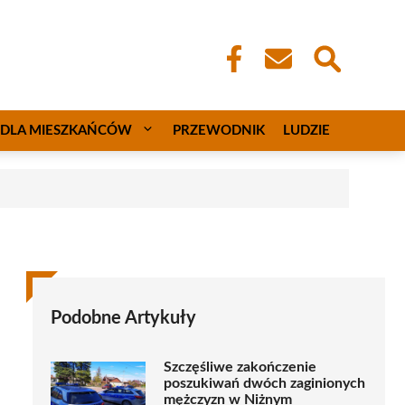
DLA MIESZKAŃCÓW
PRZEWODNIK
LUDZIE
Podobne Artykuły
Szczęśliwe zakończenie
poszukiwań dwóch zaginionych
mężczyzn w Niżnym