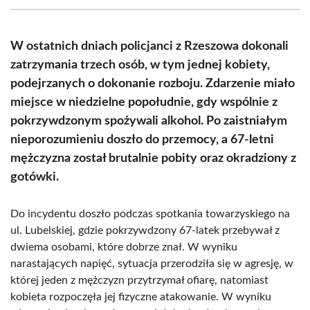
(Twitter)
W ostatnich dniach policjanci z Rzeszowa dokonali
zatrzymania trzech osób, w tym jednej kobiety,
podejrzanych o dokonanie rozboju. Zdarzenie miało
miejsce w niedzielne popołudnie, gdy wspólnie z
pokrzywdzonym spożywali alkohol. Po zaistniałym
nieporozumieniu doszło do przemocy, a 67-letni
mężczyzna został brutalnie pobity oraz okradziony z
gotówki.
Do incydentu doszło podczas spotkania towarzyskiego na
ul. Lubelskiej, gdzie pokrzywdzony 67-latek przebywał z
dwiema osobami, które dobrze znał. W wyniku
narastających napięć, sytuacja przerodziła się w agresję, w
której jeden z mężczyzn przytrzymał ofiarę, natomiast
kobieta rozpoczęła jej fizyczne atakowanie. W wyniku