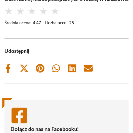
★
★
★
★
★
Średnia ocena:
4.47
Liczba ocen:
25
Udostępnij
Share
Share
Share
Share
Share
Share
on
on
on
on
on
on
Facebook
X
Pinterest
WhatsApp
LinkedIn
Email
(Twitter)
Dołącz do nas na Facebooku!