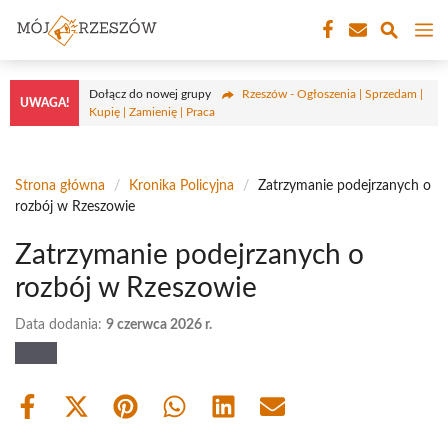
Przejdź
M
do
treści
Dołącz do nowej grupy
Rzeszów - Ogłoszenia | Sprzedam |
UWAGA!
Kupię | Zamienię | Praca
Strona główna
/
Kronika Policyjna
/
Zatrzymanie podejrzanych o
rozbój w Rzeszowie
Zatrzymanie podejrzanych o
rozbój w Rzeszowie
Data dodania:
9 czerwca 2026 r.
Share
Share
Share
Share
Share
Share
on
on
on
on
on
on
Facebook
X
Pinterest
WhatsApp
LinkedIn
Email