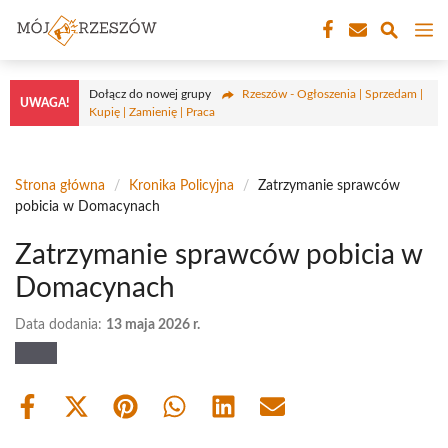
Przejdź
M
do
treści
Dołącz do nowej grupy
Rzeszów - Ogłoszenia | Sprzedam |
UWAGA!
Kupię | Zamienię | Praca
Strona główna
/
Kronika Policyjna
/
Zatrzymanie sprawców
pobicia w Domacynach
Zatrzymanie sprawców pobicia w
Domacynach
Data dodania:
13 maja 2026 r.
Share
Share
Share
Share
Share
Share
on
on
on
on
on
on
Facebook
X
Pinterest
WhatsApp
LinkedIn
Email