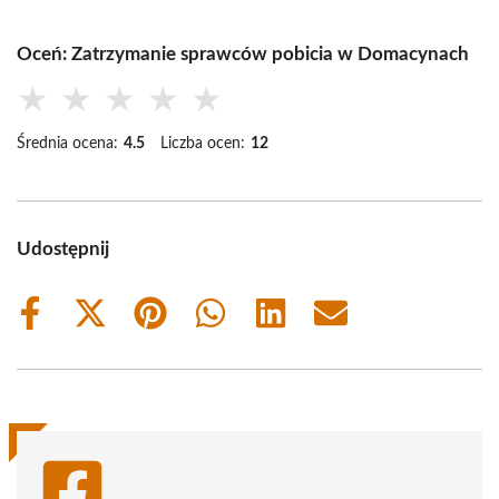
Oceń: Zatrzymanie sprawców pobicia w Domacynach
★
★
★
★
★
Średnia ocena:
4.5
Liczba ocen:
12
Udostępnij
Share
Share
Share
Share
Share
Share
on
on
on
on
on
on
Facebook
X
Pinterest
WhatsApp
LinkedIn
Email
(Twitter)