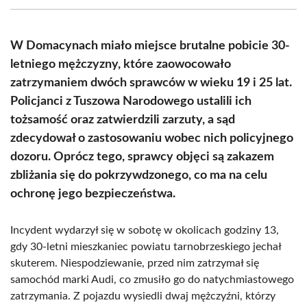
(Twitter)
W Domacynach miało miejsce brutalne pobicie 30-
letniego mężczyzny, które zaowocowało
zatrzymaniem dwóch sprawców w wieku 19 i 25 lat.
Policjanci z Tuszowa Narodowego ustalili ich
tożsamość oraz zatwierdzili zarzuty, a sąd
zdecydował o zastosowaniu wobec nich policyjnego
dozoru. Oprócz tego, sprawcy objęci są zakazem
zbliżania się do pokrzywdzonego, co ma na celu
ochronę jego bezpieczeństwa.
Incydent wydarzył się w sobotę w okolicach godziny 13,
gdy 30-letni mieszkaniec powiatu tarnobrzeskiego jechał
skuterem. Niespodziewanie, przed nim zatrzymał się
samochód marki Audi, co zmusiło go do natychmiastowego
zatrzymania. Z pojazdu wysiedli dwaj mężczyźni, którzy