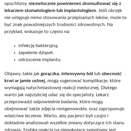
opuchlizny,
niezwłocznie powinieneś skonsultować się z
lekarzem stomatologiem lub implantologiem
. Jeśli obrzęk
nie ustępuje mimo stosowania przepisanych leków, może to
być znak poważniejszych trudności zdrowotnych. Na
przykład, wskazuje to często na:
infekcję bakteryjną,
zapalenie dziąseł,
odrzucenie implantu.
Objawy, takie jak
gorączka
,
intensywny ból
lub
obecność
krwi w jamie ustnej
, mogą sugerować komplikacje, które
wymagają natychmiastowej reakcji medycznej. Dlatego
warto jak najszybciej udać się do specjalisty. Lekarz
przeprowadzi odpowiednie badania, które mogą
obejmować także zdjęcia rentgenowskie, oraz zaproponuje
właściwe leczenie. Warto, aby pacjenci byli czujni i
dokładnie analizowali wszelkie zmiany dotyczące ich stanu
zdrowia. Szybka reakcja na niepokojące symptomy jest