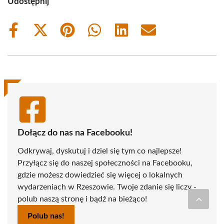
Udostępnij
Share
Share
Share
Share
Share
Share
on
on
on
on
on
on
Facebook
X
Pinterest
WhatsApp
LinkedIn
Email
(Twitter)
Dołącz do nas na Facebooku!
Odkrywaj, dyskutuj i dziel się tym co najlepsze!
Przyłącz się do naszej społeczności na Facebooku,
gdzie możesz dowiedzieć się więcej o lokalnych
wydarzeniach w Rzeszowie. Twoje zdanie się liczy -
polub naszą stronę i bądź na bieżąco!
Polub nas!