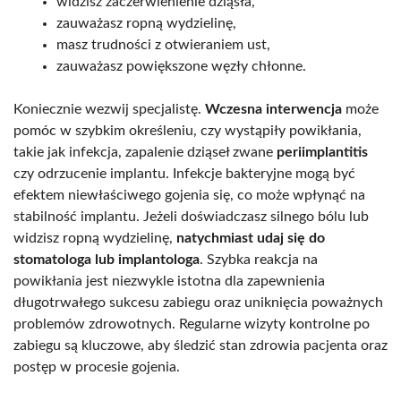
widzisz zaczerwienienie dziąsła,
zauważasz ropną wydzielinę,
masz trudności z otwieraniem ust,
zauważasz powiększone węzły chłonne.
Koniecznie wezwij specjalistę.
Wczesna interwencja
może
pomóc w szybkim określeniu, czy wystąpiły powikłania,
takie jak infekcja, zapalenie dziąseł zwane
periimplantitis
czy odrzucenie implantu. Infekcje bakteryjne mogą być
efektem niewłaściwego gojenia się, co może wpłynąć na
stabilność implantu. Jeżeli doświadczasz silnego bólu lub
widzisz ropną wydzielinę,
natychmiast udaj się do
stomatologa lub implantologa
. Szybka reakcja na
powikłania jest niezwykle istotna dla zapewnienia
długotrwałego sukcesu zabiegu oraz uniknięcia poważnych
problemów zdrowotnych. Regularne wizyty kontrolne po
zabiegu są kluczowe, aby śledzić stan zdrowia pacjenta oraz
postęp w procesie gojenia.