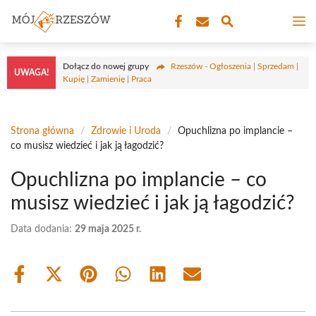
Przejdź
M
do
treści
Dołącz do nowej grupy
Rzeszów - Ogłoszenia | Sprzedam |
UWAGA!
Kupię | Zamienię | Praca
Strona główna
/
Zdrowie i Uroda
/
Opuchlizna po implancie –
co musisz wiedzieć i jak ją łagodzić?
Opuchlizna po implancie – co
musisz wiedzieć i jak ją łagodzić?
Data dodania:
29 maja 2025 r.
Share
Share
Share
Share
Share
Share
on
on
on
on
on
on
Facebook
X
Pinterest
WhatsApp
LinkedIn
Email
(Twitter)