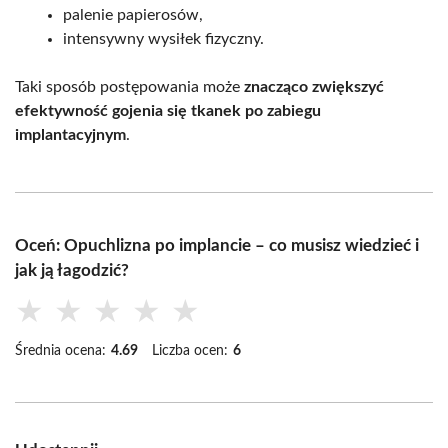
palenie papierosów,
intensywny wysiłek fizyczny.
Taki sposób postępowania może
znacząco zwiększyć
efektywność gojenia się tkanek po zabiegu
implantacyjnym
.
Oceń: Opuchlizna po implancie – co musisz wiedzieć i
jak ją łagodzić?
★
★
★
★
★
Średnia ocena:
4.69
Liczba ocen:
6