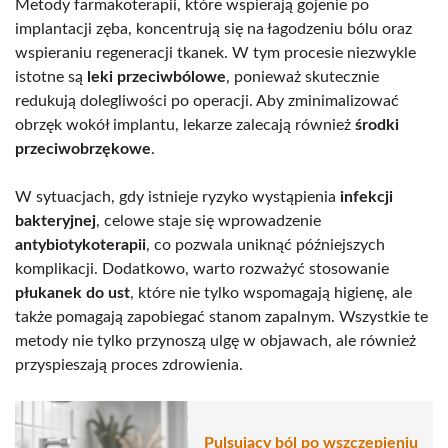
Metody farmakoterapii, które wspierają gojenie po
implantacji zęba, koncentrują się na łagodzeniu bólu oraz
wspieraniu regeneracji tkanek. W tym procesie niezwykle
istotne są
leki przeciwbólowe
, ponieważ skutecznie
redukują dolegliwości po operacji. Aby zminimalizować
obrzęk wokół implantu, lekarze zalecają również
środki
przeciwobrzękowe
.
W sytuacjach, gdy istnieje ryzyko wystąpienia
infekcji
bakteryjnej
, celowe staje się wprowadzenie
antybiotykoterapii
, co pozwala uniknąć późniejszych
komplikacji. Dodatkowo, warto rozważyć stosowanie
płukanek do ust
, które nie tylko wspomagają higienę, ale
także pomagają zapobiegać stanom zapalnym. Wszystkie te
metody nie tylko przynoszą ulgę w objawach, ale również
przyspieszają proces zdrowienia.
Pulsujący ból po wszczepieniu