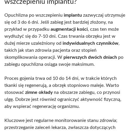
wszczepieniu implantu?
Opuchlizna po wszczepieniu
implantu
zazwyczaj utrzymuje
się od 3 do 6 dni. Jeśli zabieg jest bardziej złożony, na
przykład w przypadku
augmentacji kości
, czas ten może
wydłużyć się do 7-10 dni. Czas trwania obrzęku jest w
dużej mierze uzależniony od
indywidualnych czynników
,
takich jak stan zdrowia pacjenta oraz stopień
skomplikowania operacji. W
pierwszych dwóch dniach
po
zabiegu opuchlizna osiąga swoje maksimum.
Proces gojenia trwa od 10 do 14 dni, w trakcie których
tkanki się regenerują, a obrzęk stopniowo maleje. Warto
stosować
zimne okłady
na obszarze zabiegu, co przynosi
ulgę. Dobrze jest również ograniczyć aktywność fizyczną,
aby wspierać regenerację organizmu.
Kluczowe jest regularne monitorowanie stanu zdrowia;
przestrzeganie zaleceń lekarza, zwłaszcza dotyczących