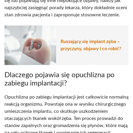
się lub pojawiają się inne niepokojące objawy, należy jak
najszybciej zasięgnąć porady lekarza, który dokładnie oceni
stan zdrowia pacjenta i zaproponuje stosowne leczenie.
Ruszający się implant zęba –
przyczyny, objawy i co robić?
Dlaczego pojawia się opuchlizna po
zabiegu implantacji?
Opuchlizna po zabiegu implantacji jest całkowicie normalną
reakcją organizmu. Powstaje ona w wyniku chirurgicznego
umieszczenia implantu, co skutkuje uszkodzeniem
otaczających tkanek wokół zęba. Ten proces prowadzi do
stanów zapalnych oraz gromadzenia się płynów, które mają
na celu ochronę tkanek i wspieranie ich regeneracji.