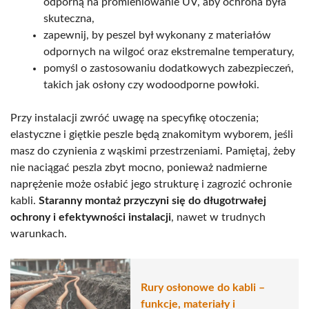
odporną na promieniowanie UV, aby ochrona była
skuteczna,
zapewnij, by peszel był wykonany z materiałów
odpornych na wilgoć oraz ekstremalne temperatury,
pomyśl o zastosowaniu dodatkowych zabezpieczeń,
takich jak osłony czy wodoodporne powłoki.
Przy instalacji zwróć uwagę na specyfikę otoczenia;
elastyczne i giętkie peszle będą znakomitym wyborem, jeśli
masz do czynienia z wąskimi przestrzeniami. Pamiętaj, żeby
nie naciągać peszla zbyt mocno, ponieważ nadmierne
naprężenie może osłabić jego strukturę i zagrozić ochronie
kabli.
Staranny montaż przyczyni się do długotrwałej
ochrony i efektywności instalacji
, nawet w trudnych
warunkach.
Rury osłonowe do kabli –
funkcje, materiały i