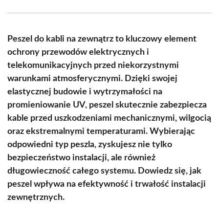
Facebook
X
Pinterest
WhatsApp
LinkedIn
Email
(Twitter)
Peszel do kabli na zewnątrz to kluczowy element
ochrony przewodów elektrycznych i
telekomunikacyjnych przed niekorzystnymi
warunkami atmosferycznymi. Dzięki swojej
elastycznej budowie i wytrzymałości na
promieniowanie UV, peszel skutecznie zabezpiecza
kable przed uszkodzeniami mechanicznymi, wilgocią
oraz ekstremalnymi temperaturami. Wybierając
odpowiedni typ peszla, zyskujesz nie tylko
bezpieczeństwo instalacji, ale również
długowieczność całego systemu. Dowiedz się, jak
peszel wpływa na efektywność i trwałość instalacji
zewnętrznych.