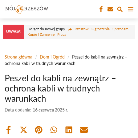
Przejdź
M
do
treści
Dołącz do nowej grupy
Rzeszów - Ogłoszenia | Sprzedam |
UWAGA!
Kupię | Zamienię | Praca
Strona główna
/
Dom i Ogród
/
Peszel do kabli na zewnątrz –
ochrona kabli w trudnych warunkach
Peszel do kabli na zewnątrz –
ochrona kabli w trudnych
warunkach
Data dodania:
16 czerwca 2025 r.
Share
Share
Share
Share
Share
Share
on
on
on
on
on
on