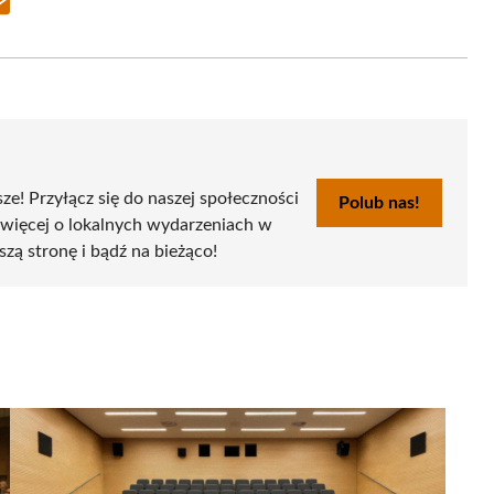
Share
on
Email
sze! Przyłącz się do naszej społeczności
Polub nas!
 więcej o lokalnych wydarzeniach w
szą stronę i bądź na bieżąco!