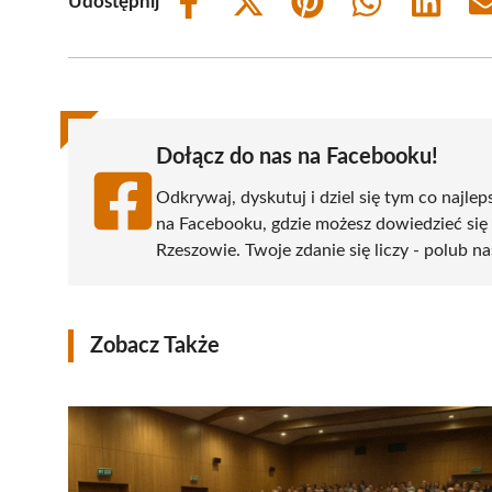
Udostępnij
Share
Share
Share
Share
Share
on
on
on
on
on
Facebook
X
Pinterest
WhatsApp
LinkedIn
(Twitter)
Dołącz do nas na Facebooku!
Odkrywaj, dyskutuj i dziel się tym co najlep
na Facebooku, gdzie możesz dowiedzieć się
Rzeszowie. Twoje zdanie się liczy - polub na
Zobacz Także