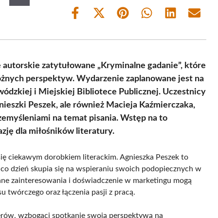
Share
Share
Share
Share
Share
Share
on
on
on
on
on
on
Facebook
X
Pinterest
WhatsApp
LinkedIn
Email
(Twitter)
autorskie zatytułowane „Kryminalne gadanie”, które
różnych perspektyw. Wydarzenie zaplanowane jest na
dzkiej i Miejskiej Bibliotece Publicznej. Uczestnicy
nieszki Peszek, ale również Macieja Kaźmierczaka,
zemyśleniami na temat pisania. Wstęp na to
zję dla miłośników literatury.
się ciekawym dorobkiem literackim. Agnieszka Peszek to
 co dzień skupia się na wspieraniu swoich podopiecznych w
ane zainteresowania i doświadczenie w marketingu mogą
 twórczego oraz łączenia pasji z pracą.
lerów, wzbogaci spotkanie swoją perspektywą na