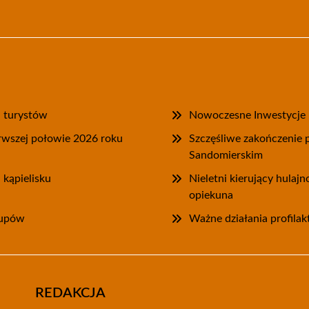
a turystów
Nowoczesne Inwestycje P
rwszej połowie 2026 roku
Szczęśliwe zakończenie
Sandomierskim
 kąpielisku
Nieletni kierujący hulaj
opiekuna
kupów
Ważne działania profilak
REDAKCJA