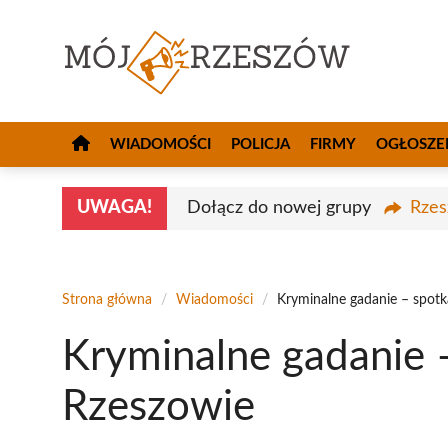
Przejdź
do
treści
WIADOMOŚCI
POLICJA
FIRMY
OGŁOSZE
UWAGA!
Dołącz do nowej grupy
Rzes
Strona główna
/
Wiadomości
/
Kryminalne gadanie – spotk
Kryminalne gadanie –
Rzeszowie