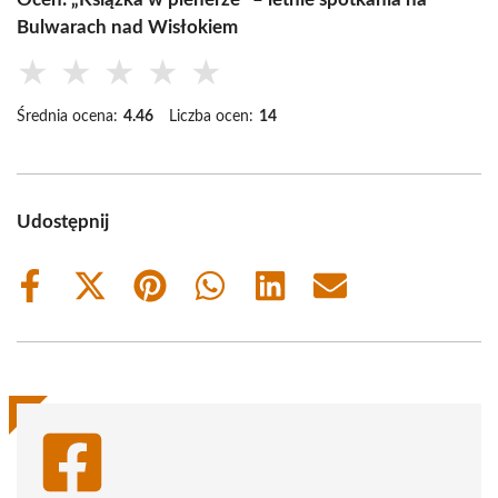
Bulwarach nad Wisłokiem
★
★
★
★
★
Średnia ocena:
4.46
Liczba ocen:
14
Udostępnij
Share
Share
Share
Share
Share
Share
on
on
on
on
on
on
Facebook
X
Pinterest
WhatsApp
LinkedIn
Email
(Twitter)