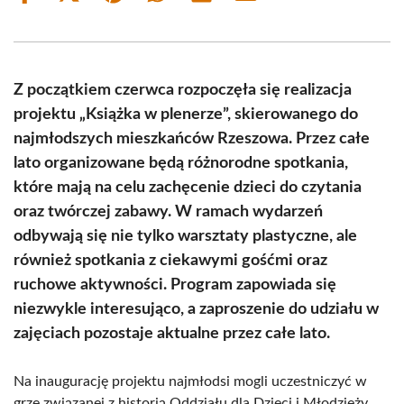
on
on
on
on
on
on
Facebook
X
Pinterest
WhatsApp
LinkedIn
Email
(Twitter)
Z początkiem czerwca rozpoczęła się realizacja
projektu „Książka w plenerze”, skierowanego do
najmłodszych mieszkańców Rzeszowa. Przez całe
lato organizowane będą różnorodne spotkania,
które mają na celu zachęcenie dzieci do czytania
oraz twórczej zabawy. W ramach wydarzeń
odbywają się nie tylko warsztaty plastyczne, ale
również spotkania z ciekawymi gośćmi oraz
ruchowe aktywności. Program zapowiada się
niezwykle interesująco, a zaproszenie do udziału w
zajęciach pozostaje aktualne przez całe lato.
Na inaugurację projektu najmłodsi mogli uczestniczyć w
grze związanej z historią Oddziału dla Dzieci i Młodzieży.