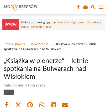
Przejdź
M
do
treści
Dołącz do nowej grupy
Rzeszów - Ogłoszenia | Sprzedam |
UWAGA!
Kupię | Zamienię | Praca
Strona główna
/
Wiadomości
/
„Książka w plenerze” – letnie
spotkania na Bulwarach nad Wisłokiem
„Książka w plenerze” – letnie
spotkania na Bulwarach nad
Wisłokiem
Data dodania:
6 lipca 2026 r.
Share
Share
Share
Share
Share
Share