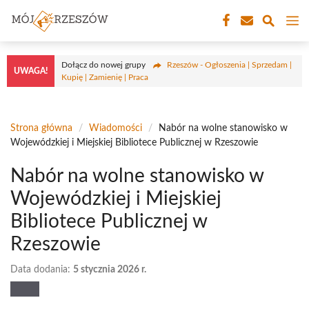
Przejdź
M
do
treści
Dołącz do nowej grupy
Rzeszów - Ogłoszenia | Sprzedam |
UWAGA!
Kupię | Zamienię | Praca
Strona główna
/
Wiadomości
/
Nabór na wolne stanowisko w
Wojewódzkiej i Miejskiej Bibliotece Publicznej w Rzeszowie
Nabór na wolne stanowisko w
Wojewódzkiej i Miejskiej
Bibliotece Publicznej w
Rzeszowie
Data dodania:
5 stycznia 2026 r.