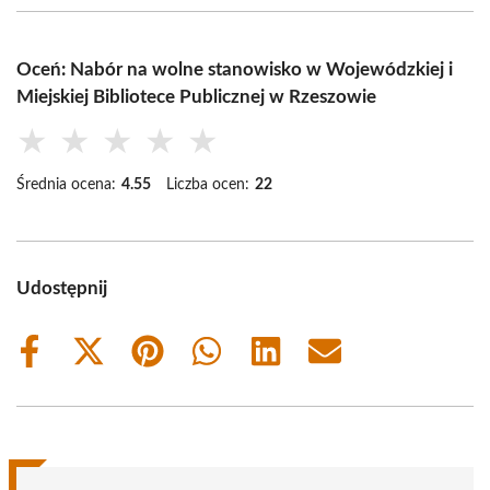
Oceń: Nabór na wolne stanowisko w Wojewódzkiej i
Miejskiej Bibliotece Publicznej w Rzeszowie
★
★
★
★
★
Średnia ocena:
4.55
Liczba ocen:
22
Udostępnij
Share
Share
Share
Share
Share
Share
on
on
on
on
on
on
Facebook
X
Pinterest
WhatsApp
LinkedIn
Email
(Twitter)