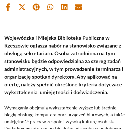
Share
Share
Share
Share
Share
Share
on
on
on
on
on
on
Facebook
X
Pinterest
WhatsApp
LinkedIn
Email
(Twitter)
Wojewódzka i Miejska Biblioteka Publiczna w
Rzeszowie ogłasza nabór na stanowisko związane z
obsługą sekretariatu. Osoba zatrudniona na tym
stanowisku będzie odpowiedzialna za szereg zadań
administracyjnych, w tym prowadzenie terminarza i
organizację spotkań dyrektora. Aby aplikować na
ofertę, należy spełnić określone kryteria dotyczące
wykształcenia, umiejętności i doświadczenia.
Wymagania obejmują wykształcenie wyższe lub średnie,
biegłą obsługę komputera oraz urządzeń biurowych, a także
umiejętność pracy w zespole i wysoką kulturę osobistą.
Dodatkowym atutem będzie doświadczenie na podobnym