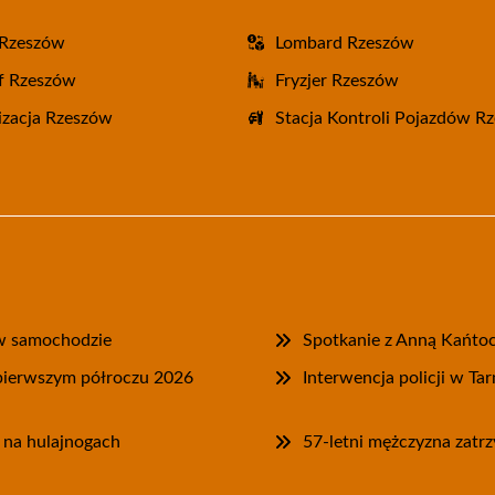
 Rzeszów
Lombard Rzeszów
f Rzeszów
Fryzjer Rzeszów
zacja Rzeszów
Stacja Kontroli Pojazdów R
e w samochodzie
Spotkanie z Anną Kańtoc
pierwszym półroczu 2026
Interwencja policji w T
 na hulajnogach
57-letni mężczyzna zatrz