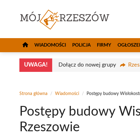
Przejdź
do
treści
WIADOMOŚCI
POLICJA
FIRMY
OGŁOSZE
UWAGA!
Dołącz do nowej grupy
Rzes
Strona główna
/
Wiadomości
/
Postępy budowy Wisłokost
Postępy budowy Wis
Rzeszowie