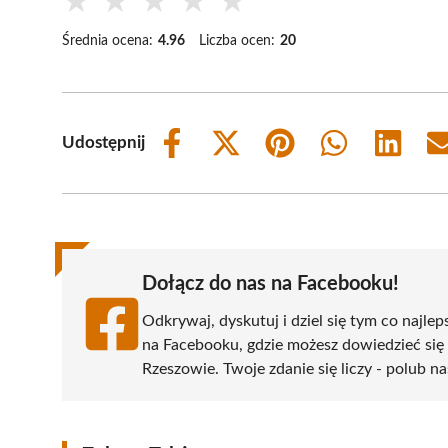
★
★
★
★
★
Średnia ocena:
4.96
Liczba ocen:
20
Udostępnij
Share
Share
Share
Share
Share
on
on
on
on
on
Facebook
X
Pinterest
WhatsApp
LinkedIn
(Twitter)
Dołącz do nas na Facebooku!
Odkrywaj, dyskutuj i dziel się tym co najlep
na Facebooku, gdzie możesz dowiedzieć się
Rzeszowie. Twoje zdanie się liczy - polub na