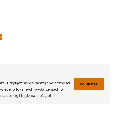
Share
on
Email
sze! Przyłącz się do naszej społeczności
Polub nas!
 więcej o lokalnych wydarzeniach w
szą stronę i bądź na bieżąco!