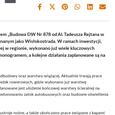
Share
Share
Share
Share
Share
Share
on
on
on
on
on
on
Facebook
X
Pinterest
WhatsApp
LinkedIn
Email
(Twitter)
tem „Budowa DW Nr 878 od Al. Tadeusza Rejtana w
 znanym jako Wisłokostrada. W ramach inwestycji,
ej w regionie, wykonano już wiele kluczowych
rmonogramem, a kolejne działania zaplanowane są na
dbudowy oraz warstwy wiążącej. Aktualnie trwają prace
cieżek rowerowych, gdzie wykonano już warstwę
lanowane jest ułożenie końcowej warstwy ścieralnej na
 betonowaniu zatok autobusowych oraz budowie oświetlenia
stroje nośne, a także ukończono prace związane z kapami