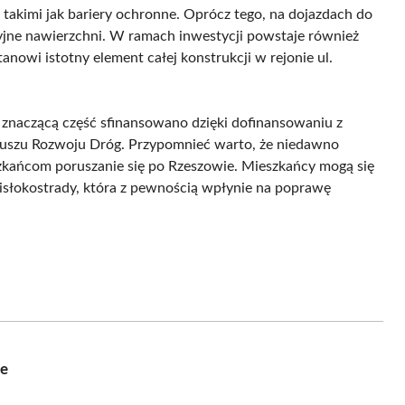
akimi jak bariery ochronne. Oprócz tego, na dojazdach do
yjne nawierzchni. W ramach inwestycji powstaje również
nowi istotny element całej konstrukcji w rejonie ul.
o znaczącą część sfinansowano dzięki dofinansowaniu z
uszu Rozwoju Dróg. Przypomnieć warto, że niedawno
zkańcom poruszanie się po Rzeszowie. Mieszkańcy mogą się
Wisłokostrady, która z pewnością wpłynie na poprawę
ie