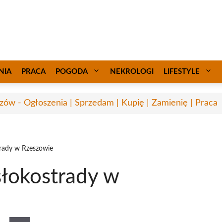
NIA
PRACA
POGODA
NEKROLOGI
LIFESTYLE
zów - Ogłoszenia | Sprzedam | Kupię | Zamienię | Praca
rady w Rzeszowie
łokostrady w