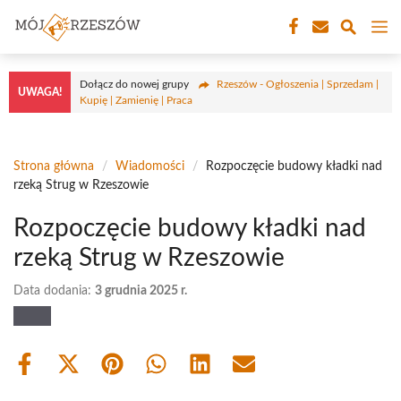
Przejdź
M
do
treści
Dołącz do nowej grupy
Rzeszów - Ogłoszenia | Sprzedam |
UWAGA!
Kupię | Zamienię | Praca
Strona główna
/
Wiadomości
/
Rozpoczęcie budowy kładki nad
rzeką Strug w Rzeszowie
Rozpoczęcie budowy kładki nad
rzeką Strug w Rzeszowie
Data dodania:
3 grudnia 2025 r.
Share
Share
Share
Share
Share
Share
on
on
on
on
on
on
Facebook
X
Pinterest
WhatsApp
LinkedIn
Email