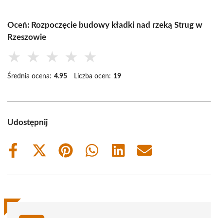
Oceń: Rozpoczęcie budowy kładki nad rzeką Strug w
Rzeszowie
★
★
★
★
★
Średnia ocena:
4.95
Liczba ocen:
19
Udostępnij
Share
Share
Share
Share
Share
Share
on
on
on
on
on
on
Facebook
X
Pinterest
WhatsApp
LinkedIn
Email
(Twitter)