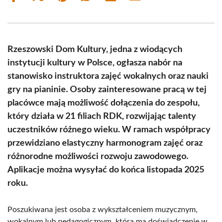
on
on
on
on
on
on
Facebook
X
Pinterest
WhatsApp
LinkedIn
Email
(Twitter)
Rzeszowski Dom Kultury, jedna z wiodących
instytucji kultury w Polsce, ogłasza nabór na
stanowisko instruktora zajęć wokalnych oraz nauki
gry na pianinie. Osoby zainteresowane pracą w tej
placówce mają możliwość dołączenia do zespołu,
który działa w 21 filiach RDK, rozwijając talenty
uczestników różnego wieku. W ramach współpracy
przewidziano elastyczny harmonogram zajęć oraz
różnorodne możliwości rozwoju zawodowego.
Aplikacje można wysyłać do końca listopada 2025
roku.
Poszukiwana jest osoba z wykształceniem muzycznym,
wokalnym lub pedagogicznym, która ma doświadczenie w