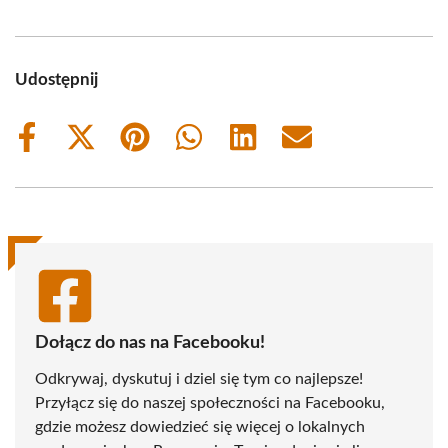
Udostępnij
Share
Share
Share
Share
Share
Share
on
on
on
on
on
on
Facebook
X
Pinterest
WhatsApp
LinkedIn
Email
(Twitter)
Dołącz do nas na Facebooku!
Odkrywaj, dyskutuj i dziel się tym co najlepsze!
Przyłącz się do naszej społeczności na Facebooku,
gdzie możesz dowiedzieć się więcej o lokalnych