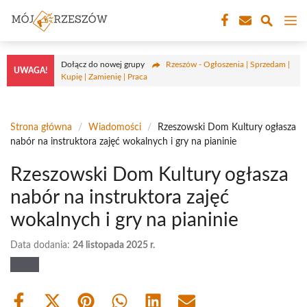
Przejdź
M
do
treści
Dołącz do nowej grupy
Rzeszów - Ogłoszenia | Sprzedam |
UWAGA!
Kupię | Zamienię | Praca
Strona główna
/
Wiadomości
/
Rzeszowski Dom Kultury ogłasza
nabór na instruktora zajęć wokalnych i gry na pianinie
Rzeszowski Dom Kultury ogłasza
nabór na instruktora zajęć
wokalnych i gry na pianinie
Data dodania:
24 listopada 2025 r.
Share
Share
Share
Share
Share
Share