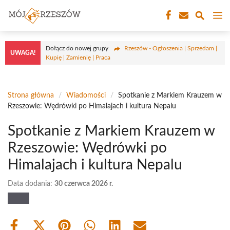
Przejdź
M
do
treści
Dołącz do nowej grupy
Rzeszów - Ogłoszenia | Sprzedam |
UWAGA!
Kupię | Zamienię | Praca
Strona główna
/
Wiadomości
/
Spotkanie z Markiem Krauzem w
Rzeszowie: Wędrówki po Himalajach i kultura Nepalu
Spotkanie z Markiem Krauzem w
Rzeszowie: Wędrówki po
Himalajach i kultura Nepalu
Data dodania:
30 czerwca 2026 r.
Share
Share
Share
Share
Share
Share