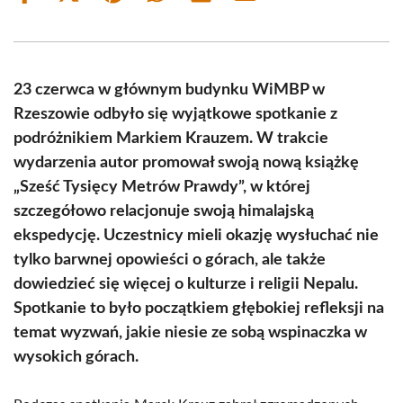
on
on
on
on
on
on
Facebook
X
Pinterest
WhatsApp
LinkedIn
Email
(Twitter)
23 czerwca w głównym budynku WiMBP w
Rzeszowie odbyło się wyjątkowe spotkanie z
podróżnikiem Markiem Krauzem. W trakcie
wydarzenia autor promował swoją nową książkę
„Sześć Tysięcy Metrów Prawdy”, w której
szczegółowo relacjonuje swoją himalajską
ekspedycję. Uczestnicy mieli okazję wysłuchać nie
tylko barwnej opowieści o górach, ale także
dowiedzieć się więcej o kulturze i religii Nepalu.
Spotkanie to było początkiem głębokiej refleksji na
temat wyzwań, jakie niesie ze sobą wspinaczka w
wysokich górach.