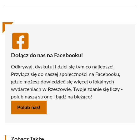
Facebook
X
Pinterest
WhatsApp
LinkedIn
Email
(Twitter)
Dołącz do nas na Facebooku!
Odkrywaj, dyskutuj i dziel się tym co najlepsze!
Przyłącz się do naszej społeczności na Facebooku,
gdzie możesz dowiedzieć się więcej o lokalnych
wydarzeniach w Rzeszowie. Twoje zdanie się liczy -
polub naszą stronę i bądź na bieżąco!
Polub nas!
Zobacz Także