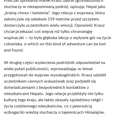
Podczas spotkania Marek Krauz zabrał zgromadzonych
słuchaczy w niezapomnianą podróż, opisując Nepal jako
„krainę chmur i kamienia”. Jego relacja z wyprawy, która
zakończyła się zaledwie 159 metrów przed szczytem,
dostarczyła uczestnikom wielu emocji. Opowieść Krauz
chciał przekazać coś więcej niż tylko chronologię
wspinaczki — to była głęboka lekcja o wpływie gór na życie
człowieka, o which on this kind of adventure can be lost
and found.
W drugiej części wydarzenia podróżnik odpowiedział na
wiele pytań publiczności, wprowadzając w temat
przygotowań do wypraw wysokogórskich. Krauz udzielił
uczestnikom cennych wskazówek oraz podzielił się
doświadczeniami z bezpośrednich kontaktów z
mieszkańcami Nepalu. Jego relacje przybliżyły nie tylko
kulturę tego kraju, ale także ukazały sąsiedztwo religii i
życia codziennego mieszkańców, co z pewnością
wzbogaciło wiedzę słuchaczy o tajemnicach Himalajów.