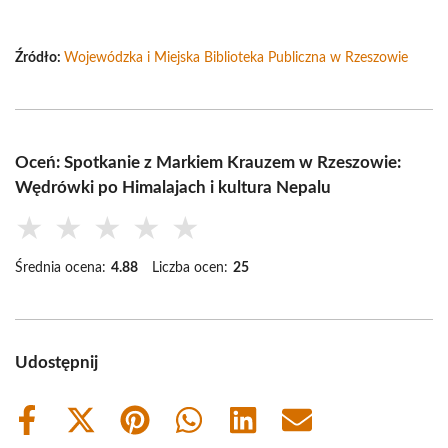
Źródło:
Wojewódzka i Miejska Biblioteka Publiczna w Rzeszowie
Oceń: Spotkanie z Markiem Krauzem w Rzeszowie:
Wędrówki po Himalajach i kultura Nepalu
★
★
★
★
★
Średnia ocena:
4.88
Liczba ocen:
25
Udostępnij
Share
Share
Share
Share
Share
Share
on
on
on
on
on
on