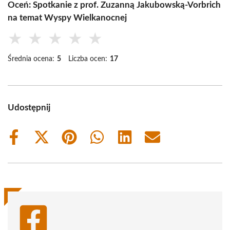
Oceń: Spotkanie z prof. Zuzanną Jakubowską-Vorbrich
na temat Wyspy Wielkanocnej
★
★
★
★
★
Średnia ocena:
5
Liczba ocen:
17
Udostępnij
Share
Share
Share
Share
Share
Share
on
on
on
on
on
on
Facebook
X
Pinterest
WhatsApp
LinkedIn
Email
(Twitter)