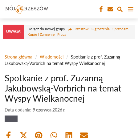
Przejdź
M
do
treści
Dołącz do nowej grupy
Rzeszów - Ogłoszenia | Sprzedam |
UWAGA!
Kupię | Zamienię | Praca
Strona główna
/
Wiadomości
/
Spotkanie z prof. Zuzanną
Jakubowską-Vorbrich na temat Wyspy Wielkanocnej
Spotkanie z prof. Zuzanną
Jakubowską-Vorbrich na temat
Wyspy Wielkanocnej
Data dodania:
9 czerwca 2026 r.
Share
Share
Share
Share
Share
Share