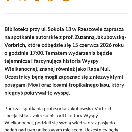
on
on
on
on
on
on
Facebook
X
Pinterest
WhatsApp
LinkedIn
Email
(Twitter)
Biblioteka przy ul. Sokoła 13 w Rzeszowie zaprasza
na spotkanie autorskie z prof. Zuzanną Jakubowską-
Vorbrich, które odbędzie się 15 czerwca 2026 roku
o godzinie 17:00. Tematem wydarzenia będzie
tajemnicza i fascynująca historia Wyspy
Wielkanocnej, znanej również jako Rapa Nui.
Uczestnicy będą mogli zapoznać się z niezwykłymi
posągami Moai oraz losami tropikalnego lasu, który
niegdyś pokrywał tę wyspę.
Podczas spotkania profesorka Jakubowska-Vorbrich,
specjalistka z zakresu historii i kultury Wyspy
Wielkanocnej, podzieli się swoją wiedzą oraz pasją do
badań nad tym unikatowym miejscem. Uczestnicy będą