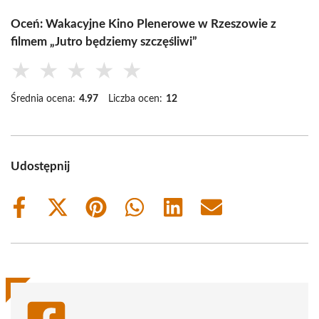
Oceń: Wakacyjne Kino Plenerowe w Rzeszowie z
filmem „Jutro będziemy szczęśliwi”
★
★
★
★
★
Średnia ocena:
4.97
Liczba ocen:
12
Udostępnij
Share
Share
Share
Share
Share
Share
on
on
on
on
on
on
Facebook
X
Pinterest
WhatsApp
LinkedIn
Email
(Twitter)