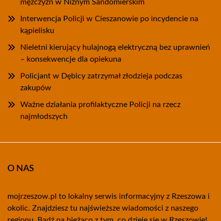
mężczyzn w Niżnym Sandomierskim
Interwencja Policji w Cieszanowie po incydencie na
kąpielisku
Nieletni kierujący hulajnogą elektryczną bez uprawnień
– konsekwencje dla opiekuna
Policjant w Dębicy zatrzymał złodzieja podczas
zakupów
Ważne działania profilaktyczne Policji na rzecz
najmłodszych
O NAS
mojrzeszow.pl to lokalny serwis informacyjny z Rzeszowa i
okolic. Znajdziesz tu najświeższe wiadomości z naszego
regionu. Bądź na bieżąco z tym, co dzieje się w Rzeszowie!