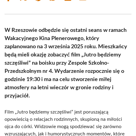
on
on
on
on
on
on
Facebook
X
Pinterest
WhatsApp
LinkedIn
Email
(Twitter)
W Rzeszowie odbędzie się ostatni seans w ramach
Wakacyjnego Kina Plenerowego, który
zaplanowano na 3 września 2025 roku. Mieszkańcy
będą mieli okazję zobaczyć film „Jutro będziemy
szczęśliwi” na boisku przy Zespole Szkolno-
Przedszkolnym nr 4. Wydarzenie rozpocznie się o
godzinie 19:30 i ma na celu stworzenie miłej
atmosfery na letni wieczór w gronie rodziny i
przyjaciół.
Film „Jutro będziemy szczęśliwi” jest poruszającą
opowieścią o relacjach rodzinnych, skupioną na miłości
ojca do córki. Widzowie mogą spodziewać się zarówno
wzruszających, jak i humorystycznych momentów, które