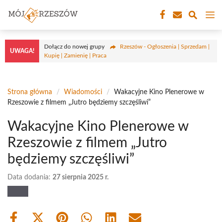
Przejdź
M
do
treści
Dołącz do nowej grupy
Rzeszów - Ogłoszenia | Sprzedam |
UWAGA!
Kupię | Zamienię | Praca
Strona główna
/
Wiadomości
/
Wakacyjne Kino Plenerowe w
Rzeszowie z filmem „Jutro będziemy szczęśliwi”
Wakacyjne Kino Plenerowe w
Rzeszowie z filmem „Jutro
będziemy szczęśliwi”
Data dodania:
27 sierpnia 2025 r.
Share
Share
Share
Share
Share
Share