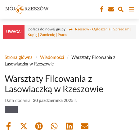
Przejdź
M
do
treści
Dołącz do nowej grupy
Rzeszów - Ogłoszenia | Sprzedam |
UWAGA!
Kupię | Zamienię | Praca
Strona główna
/
Wiadomości
/
Warsztaty Filcowania z
Lasowiaczką w Rzeszowie
Warsztaty Filcowania z
Lasowiaczką w Rzeszowie
Data dodania:
30 października 2025 r.
Share
Share
Share
Share
Share
Share
on
on
on
on
on
on
Facebook
X
Pinterest
WhatsApp
LinkedIn
Email