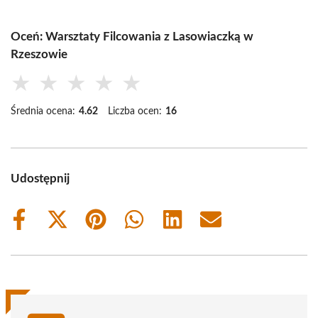
Oceń: Warsztaty Filcowania z Lasowiaczką w
Rzeszowie
★
★
★
★
★
Średnia ocena:
4.62
Liczba ocen:
16
Udostępnij
Share
Share
Share
Share
Share
Share
on
on
on
on
on
on
Facebook
X
Pinterest
WhatsApp
LinkedIn
Email
(Twitter)