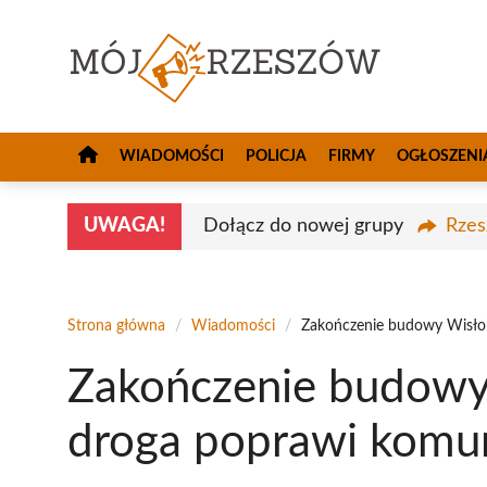
Przejdź
do
treści
WIADOMOŚCI
POLICJA
FIRMY
OGŁOSZENI
UWAGA!
Dołącz do nowej grupy
Rzes
Strona główna
/
Wiadomości
/
Zakończenie budowy Wisło
Zakończenie budowy
droga poprawi komu