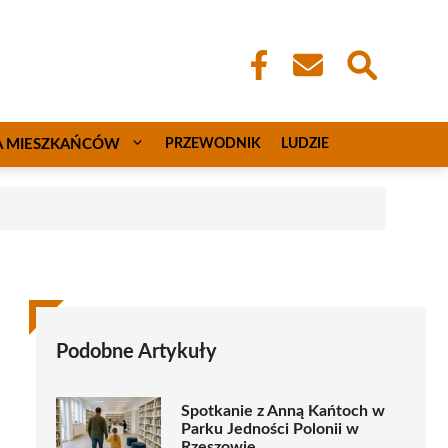
A MIESZKAŃCÓW
PRZEWODNIK
LUDZIE
Podobne Artykuły
Spotkanie z Anną Kańtoch w
Parku Jedności Polonii w
Rzeszowie