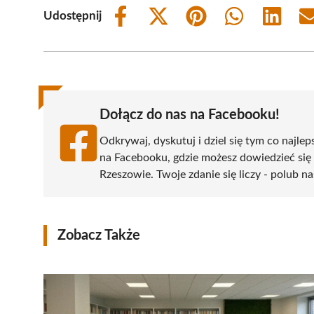
Udostępnij
Share
Share
Share
Share
Share
on
on
on
on
on
Facebook
X
Pinterest
WhatsApp
LinkedIn
(Twitter)
Dołącz do nas na Facebooku!
Odkrywaj, dyskutuj i dziel się tym co najlep
na Facebooku, gdzie możesz dowiedzieć się
Rzeszowie. Twoje zdanie się liczy - polub na
Zobacz Także