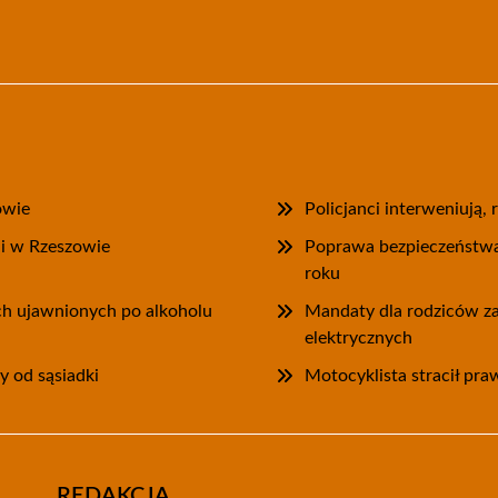
owie
Policjanci interweniują,
ii w Rzeszowie
Poprawa bezpieczeństwa
roku
ych ujawnionych po alkoholu
Mandaty dla rodziców za
elektrycznych
y od sąsiadki
Motocyklista stracił pra
REDAKCJA