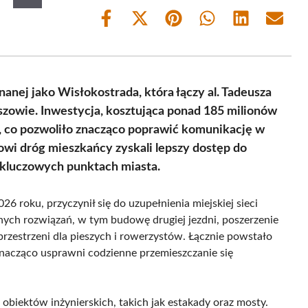
Share
Share
Share
Share
Share
Share
on
on
on
on
on
on
Facebook
X
Pinterest
WhatsApp
LinkedIn
Email
(Twitter)
nej jako Wisłokostrada, która łączy al. Tadeusza
szowie. Inwestycja, kosztująca ponad 185 milionów
m, co pozwoliło znacząco poprawić komunikację w
wi dróg mieszkańcy zyskali lepszy dostęp do
 kluczowych punktach miasta.
6 roku, przyczynił się do uzupełnienia miejskiej sieci
ch rozwiązań, w tym budowę drugiej jezdni, poszerzenie
 przestrzeni dla pieszych i rowerzystów. Łącznie powstało
nacząco usprawni codzienne przemieszczanie się
biektów inżynierskich, takich jak estakady oraz mosty.