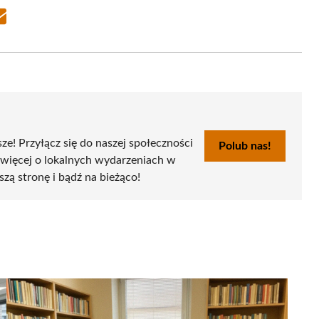
Share
on
Email
sze! Przyłącz się do naszej społeczności
Polub nas!
 więcej o lokalnych wydarzeniach w
szą stronę i bądź na bieżąco!