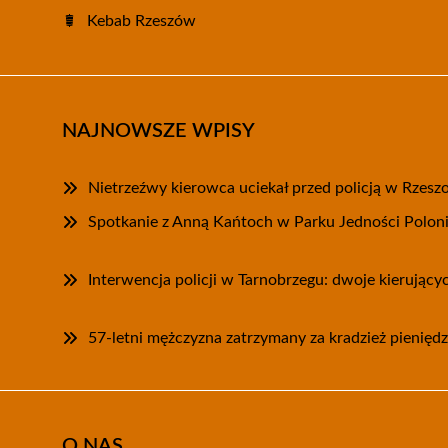
Kebab Rzeszów
NAJNOWSZE WPISY
Nietrzeźwy kierowca uciekał przed policją w Rzesz
Spotkanie z Anną Kańtoch w Parku Jedności Polon
Interwencja policji w Tarnobrzegu: dwoje kierując
57-letni mężczyzna zatrzymany za kradzież pieniędz
O NAS