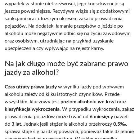
wypadek w stanie nietrzeźwości, jego konsekwencje są
jeszcze poważniejsze. Recydywa wiąże się z dodatkowymi
sankcjami oraz dłuższym okresem zakazu prowadzenia
pojazdów. Na dodatek, łamanie przepisów o jeździe po
alkoholu może negatywnie odbić się na życiu zawodowym
oraz osobistym, utrudniając na przykład uzyskanie
ubezpieczenia czy wpływając na rejestr karny.
Na jak długo może być zabrane prawo
jazdy za alkohol?
Czas utraty prawa jazdy
w wyniku jazdy pod wpływem
alkoholu zależy od kilku istotnych czynników. Przede
wszystkim, kluczowy jest
poziom alkoholu we krwi
oraz
klasyfikacja wykroczenia
. W przypadku wykroczenia, zakaz
prowadzenia pojazdów może trwać od
6 miesięcy
nawet
do
3 lat
. Jednak jeśli stężenie alkoholu przekroczy
0,5‰
,
sprawa staje się bardziej poważna, ponieważ takie działanie
uznawane jest za przestępstwo. W takim przypadku,