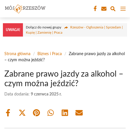
Przejdź
M
do
treści
Dołącz do nowej grupy
Rzeszów - Ogłoszenia | Sprzedam |
UWAGA!
Kupię | Zamienię | Praca
Strona główna
/
Biznes i Praca
/
Zabrane prawo jazdy za alkohol
– czym można jeździć?
Zabrane prawo jazdy za alkohol –
czym można jeździć?
Data dodania:
9 czerwca 2025 r.
Share
Share
Share
Share
Share
Share
on
on
on
on
on
on
Facebook
X
Pinterest
WhatsApp
LinkedIn
Email
(Twitter)