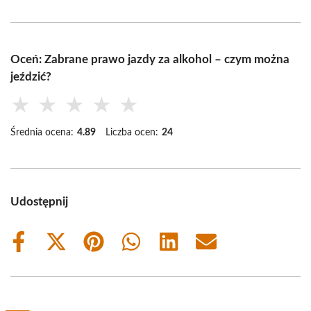
Oceń: Zabrane prawo jazdy za alkohol – czym można
jeździć?
★
★
★
★
★
Średnia ocena:
4.89
Liczba ocen:
24
Udostępnij
Share
Share
Share
Share
Share
Share
on
on
on
on
on
on
Facebook
X
Pinterest
WhatsApp
LinkedIn
Email
(Twitter)