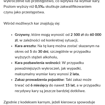
wykroczenie lub przestępstwo, co wpływa na wymiar kary.
Poziom wyższy niż
0,5‰
skutkuje zakwalifikowaniem
czynu jako przestępstwa.
Wśród możliwych kar znajdują się:
Grzywny
, które mogą wynosić od
2 500 zł
do
60 000
zł
, w zależności od konkretnej sytuacji,
Kara aresztu
: Na tę karę można zostać skazanym na
okres od
5
do
30 dni
, szczególnie w przypadku
wyższych stężeń alkoholu,
Kara pozbawienia wolności
: W przypadku
poważniejszych wykroczeń, jak wypadki,
maksymalny wymiar kary wynosi
2 lata
,
Zakaz prowadzenia pojazdów
: Taki zakaz może
trwać od
6 miesięcy
do nawet
15 lat
, a w przypadku
recydywy kary są jeszcze bardziej dotkliwe.
Zgodnie z kodeksem karnym, jeżeli kierowca spowoduje