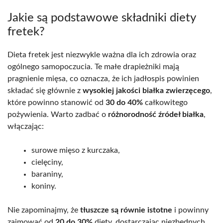
Jakie są podstawowe składniki diety
fretek?
Dieta fretek jest niezwykle ważna dla ich zdrowia oraz
ogólnego samopoczucia. Te małe drapieżniki mają
pragnienie mięsa, co oznacza, że ich jadłospis powinien
składać się głównie z
wysokiej jakości białka zwierzęcego
,
które powinno stanowić od
30 do 40%
całkowitego
pożywienia. Warto zadbać o
różnorodność źródeł białka
,
włączając:
surowe mięso z kurczaka,
cielęciny,
baraniny,
koniny.
Nie zapominajmy, że
tłuszcze są równie istotne
i powinny
zajmować od
20 do 30%
diety, dostarczając niezbędnych