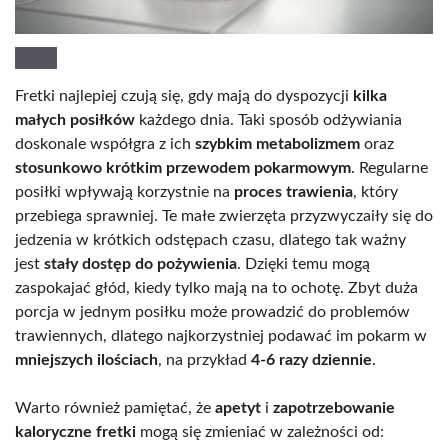
Fretki najlepiej czują się, gdy mają do dyspozycji
kilka
małych posiłków
każdego dnia. Taki sposób odżywiania
doskonale współgra z ich
szybkim metabolizmem
oraz
stosunkowo krótkim przewodem pokarmowym
. Regularne
posiłki wpływają korzystnie na
proces trawienia
, który
przebiega sprawniej. Te małe zwierzęta przyzwyczaiły się do
jedzenia w krótkich odstępach czasu, dlatego tak ważny
jest
stały dostęp do pożywienia
. Dzięki temu mogą
zaspokajać głód, kiedy tylko mają na to ochotę. Zbyt duża
porcja w jednym posiłku może prowadzić do problemów
trawiennych, dlatego najkorzystniej podawać im pokarm w
mniejszych ilościach
, na przykład
4-6 razy dziennie
.
Warto również pamiętać, że
apetyt
i
zapotrzebowanie
kaloryczne fretki
mogą się zmieniać w zależności od: