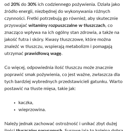
od
20%
do
30%
ich codziennego pożywienia. Działa jako
źródło energii, niezbędnej do wykonywania różnych
czynności. Fretki potrzebują go również, aby skutecznie
przyswajać
witaminy rozpuszczalne w tłuszczach
, co
znacząco wpływa na ich ogólny stan zdrowia, a także na
jakość futra i skóry. Kwasy tłuszczowe, które można
znaleźć w tłuszczu, wspierają metabolizm i pomagają
utrzymać
prawidłową wagę
.
Co więcej, odpowiednia ilość tłuszczu może znacznie
poprawić smak pożywienia, co jest ważne, zwłaszcza dla
tych bardziej wybrednych przedstawicieli gatunku. Warto
postawić na tłuste mięsa, takie jak:
kaczka,
wieprzowina.
Należy jednak zachować ostrożność i unikać zbyt dużej
ilości
tłuszczów nasyconych
. Surowe jaja to kolejna dobra