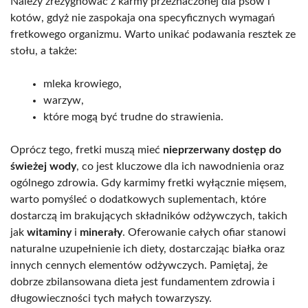
Należy zrezygnować z karmy przeznaczonej dla psów i
kotów, gdyż nie zaspokaja ona specyficznych wymagań
fretkowego organizmu. Warto unikać podawania resztek ze
stołu, a także:
mleka krowiego,
warzyw,
które mogą być trudne do strawienia.
Oprócz tego, fretki muszą mieć
nieprzerwany dostęp do
świeżej wody
, co jest kluczowe dla ich nawodnienia oraz
ogólnego zdrowia. Gdy karmimy fretki wyłącznie mięsem,
warto pomyśleć o dodatkowych suplementach, które
dostarczą im brakujących składników odżywczych, takich
jak
witaminy
i
minerały
. Oferowanie całych ofiar stanowi
naturalne uzupełnienie ich diety, dostarczając białka oraz
innych cennych elementów odżywczych. Pamiętaj, że
dobrze zbilansowana dieta jest fundamentem zdrowia i
długowieczności tych małych towarzyszy.