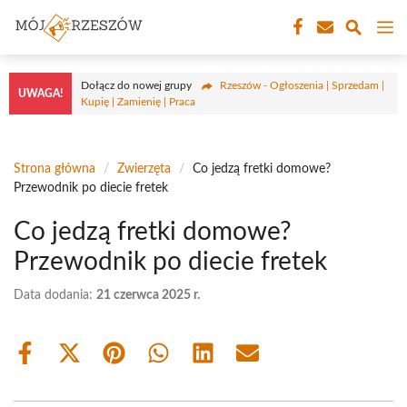
Przejdź
M
do
treści
Dołącz do nowej grupy
Rzeszów - Ogłoszenia | Sprzedam |
UWAGA!
Kupię | Zamienię | Praca
Strona główna
/
Zwierzęta
/
Co jedzą fretki domowe?
Przewodnik po diecie fretek
Co jedzą fretki domowe?
Przewodnik po diecie fretek
Data dodania:
21 czerwca 2025 r.
Share
Share
Share
Share
Share
Share
on
on
on
on
on
on
Facebook
X
Pinterest
WhatsApp
LinkedIn
Email
(Twitter)