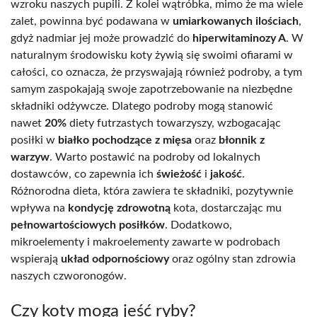
wzroku naszych pupili. Z kolei wątróbka, mimo że ma wiele
zalet, powinna być podawana w
umiarkowanych ilościach
,
gdyż nadmiar jej może prowadzić do
hiperwitaminozy A
. W
naturalnym środowisku koty żywią się swoimi ofiarami w
całości, co oznacza, że przyswajają również podroby, a tym
samym zaspokajają swoje zapotrzebowanie na niezbędne
składniki odżywcze. Dlatego podroby mogą stanowić
nawet
20%
diety futrzastych towarzyszy, wzbogacając
posiłki w
białko pochodzące z mięsa
oraz
błonnik z
warzyw
. Warto postawić na podroby od lokalnych
dostawców, co zapewnia ich
świeżość
i
jakość
.
Różnorodna dieta, która zawiera te składniki, pozytywnie
wpływa na
kondycję zdrowotną
kota, dostarczając mu
pełnowartościowych posiłków
. Dodatkowo,
mikroelementy i makroelementy zawarte w podrobach
wspierają
układ odpornościowy
oraz ogólny stan zdrowia
naszych czworonogów.
Czy koty mogą jeść ryby?