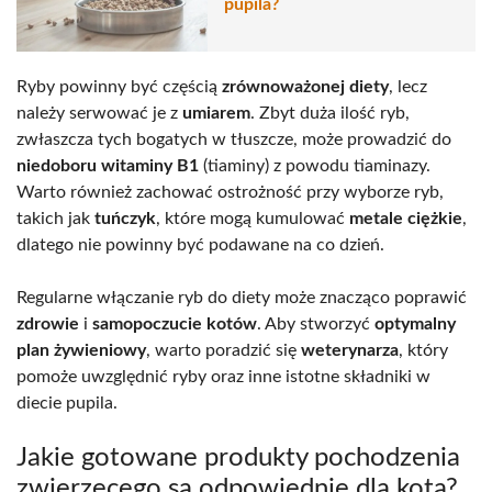
pupila?
Ryby powinny być częścią
zrównoważonej diety
, lecz
należy serwować je z
umiarem
. Zbyt duża ilość ryb,
zwłaszcza tych bogatych w tłuszcze, może prowadzić do
niedoboru witaminy B1
(tiaminy) z powodu tiaminazy.
Warto również zachować ostrożność przy wyborze ryb,
takich jak
tuńczyk
, które mogą kumulować
metale ciężkie
,
dlatego nie powinny być podawane na co dzień.
Regularne włączanie ryb do diety może znacząco poprawić
zdrowie
i
samopoczucie kotów
. Aby stworzyć
optymalny
plan żywieniowy
, warto poradzić się
weterynarza
, który
pomoże uwzględnić ryby oraz inne istotne składniki w
diecie pupila.
Jakie gotowane produkty pochodzenia
zwierzęcego są odpowiednie dla kota?