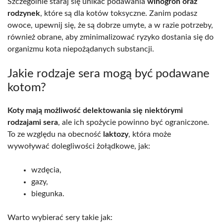
Szczególnie staraj się unikać podawania
winogron oraz
rodzynek
, które są dla kotów toksyczne. Zanim podasz
owoce, upewnij się, że są dobrze umyte, a w razie potrzeby,
również obrane, aby zminimalizować ryzyko dostania się do
organizmu kota niepożądanych substancji.
Jakie rodzaje sera mogą być podawane
kotom?
Koty mają możliwość delektowania się niektórymi
rodzajami sera
, ale ich spożycie powinno być ograniczone.
To ze względu na obecność
laktozy
, która może
wywoływać dolegliwości żołądkowe, jak:
wzdęcia,
gazy,
biegunka.
Warto wybierać sery takie jak: