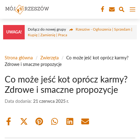
Przejdź
M
do
treści
Dołącz do nowej grupy
Rzeszów - Ogłoszenia | Sprzedam |
UWAGA!
Kupię | Zamienię | Praca
Strona główna
/
Zwierzęta
/
Co może jeść kot oprócz karmy?
Zdrowe i smaczne propozycje
Co może jeść kot oprócz karmy?
Zdrowe i smaczne propozycje
Data dodania:
21 czerwca 2025 r.
Share
Share
Share
Share
Share
Share
on
on
on
on
on
on
Facebook
X
Pinterest
WhatsApp
LinkedIn
Email
(Twitter)