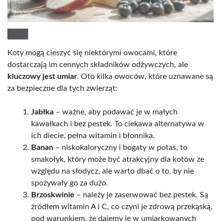
Koty mogą cieszyć się niektórymi owocami, które
dostarczają im cennych składników odżywczych, ale
kluczowy jest umiar
. Oto kilka owoców, które uznawane są
za bezpieczne dla tych zwierząt:
Jabłka
– ważne, aby podawać je w małych
kawałkach i bez pestek. To ciekawa alternatywa w
ich diecie, pełna witamin i błonnika.
Banan
– niskokaloryczny i bogaty w potas, to
smakołyk, który może być atrakcyjny dla kotów ze
względu na słodycz, ale warto dbać o to, by nie
spożywały go za dużo.
Brzoskwinie
– należy je zaserwować bez pestek. Są
źródłem witamin A i C, co czyni je zdrową przekąską,
pod warunkiem, że dajemy je w umiarkowanych