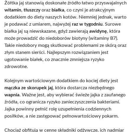
Żółtka jaj stanowią doskonałe źródło łatwo przyswajalnych
witamin
,
tłuszczy
oraz
białka
, co czyni je atrakcyjnym
dodatkiem do diety naszych kotów. Niemniej jednak, warto
je podawać z umiarem, najwyżej
raz w tygodniu
. Surowe
białka jaj są niewskazane, gdyż zawierają
awidynę
, która
może prowadzić do niedoborów biotyny (witaminy B7).
Takie niedobory mogą skutkować problemami ze skórą oraz
złym stanem sierści. Najlepszym rozwiązaniem jest
ugotowanie białek, co znacznie zmniejsza ryzyko
zdrowotne.
Kolejnym wartościowym dodatkiem do kociej diety jest
mączka ze skorupek jaj
, która dostarcza niezbędnego
wapnia
. Ważne jest, aby wybierać świeże jajka z zaufanego
źródła, co ogranicza ryzyko zanieczyszczenia bakteriami.
Jajka powinny pełnić rolę uzupełnienia codziennych
posiłków, a nie zastępować pełnowartościowy pokarm.
Chociaż obfitują w cenne składniki odżywcze, ich nadmiar