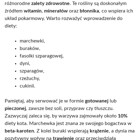
różnorodne
zalety zdrowotne
. Te rośliny są doskonałym
źródłem
witamin
,
minerałów
oraz
błonnika
, co wspiera ich
układ pokarmowy. Warto rozważyć wprowadzenie do
diety:
marchewki,
buraków,
fasolki szparagowej,
dyni,
szparagów,
rzeżuchy,
cukinii.
Pamiętaj, aby serwować je w formie
gotowanej
lub
pieczonej
, zawsze bez soli, przypraw czy tłuszczu.
Zazwyczaj zaleca się, by warzywa zajmowały około
10%
diety kota. Marchewka jest znana ze swojego bogactwa w
beta-karoten
. Z kolei buraki wspierają
krążenie
, a dynia ma
pozytywny wpływ na
trawienie
oraz przeciwdziała