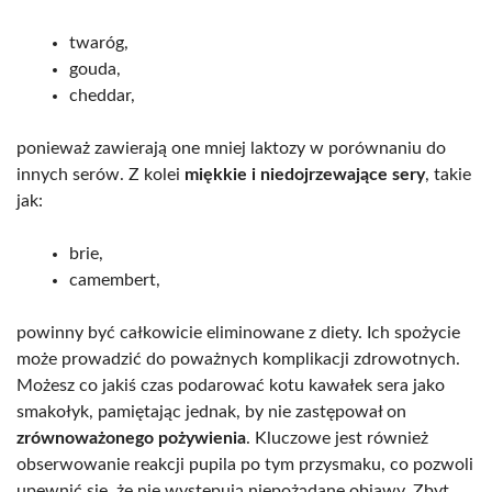
twaróg,
gouda,
cheddar,
ponieważ zawierają one mniej laktozy w porównaniu do
innych serów. Z kolei
miękkie i niedojrzewające sery
, takie
jak:
brie,
camembert,
powinny być całkowicie eliminowane z diety. Ich spożycie
może prowadzić do poważnych komplikacji zdrowotnych.
Możesz co jakiś czas podarować kotu kawałek sera jako
smakołyk, pamiętając jednak, by nie zastępował on
zrównoważonego pożywienia
. Kluczowe jest również
obserwowanie reakcji pupila po tym przysmaku, co pozwoli
upewnić się, że nie występują niepożądane objawy. Zbyt