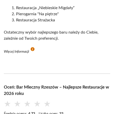
Restauracja „Niebieskie Migdały”
Pierogarnia "Na piętrze"
Restauracja Strażacka
Ostateczny wybór najlepszego baru należy do Ciebie,
zależnie od Twoich preferencji.
Więcej Informacji
Oceń: Bar Mleczny Rzeszów – Najlepsze Restauracje w
2026 roku
★
★
★
★
★
Średnia ocena:
4.72
Liczba ocen:
22