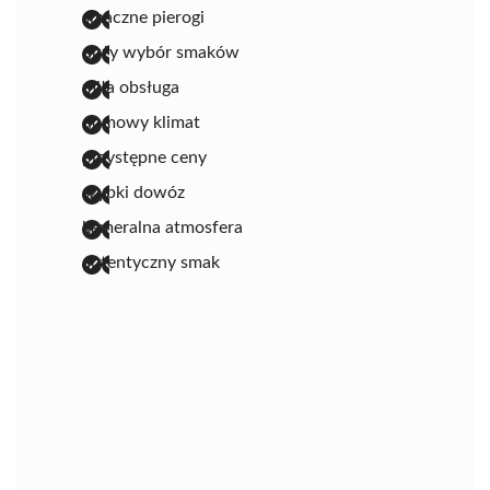
smaczne pierogi
duży wybór smaków
miła obsługa
domowy klimat
przystępne ceny
szybki dowóz
kameralna atmosfera
autentyczny smak