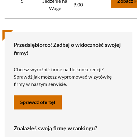
5
Jedzenie na
Zobacz F
9.00
Wagę
Przedsiębiorco! Zadbaj o widoczność swojej
firmy!
Chcesz wyróżnić firmę na tle konkurencji?
Sprawdź jak możesz wypromować wizytówkę
firmy w naszym serwisie.
Sprawdź ofertę!
Znalazłeś swoją firmę w rankingu?