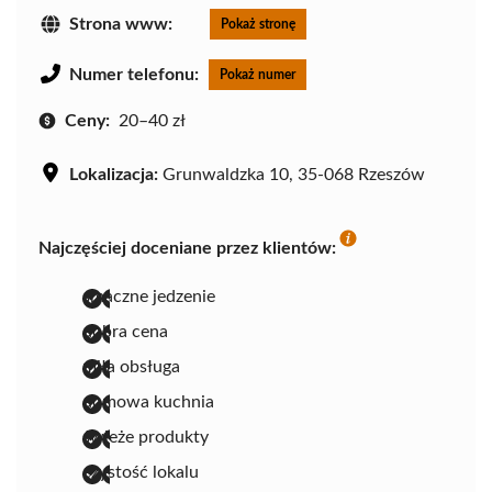
Strona www:
Pokaż stronę
Numer telefonu:
Pokaż numer
Ceny:
20–40 zł
Lokalizacja:
Grunwaldzka 10, 35-068 Rzeszów
Najczęściej doceniane przez klientów:
smaczne jedzenie
dobra cena
miła obsługa
domowa kuchnia
świeże produkty
czystość lokalu