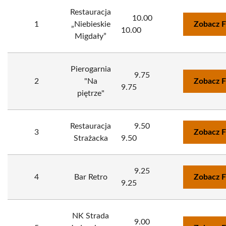
Restauracja
10.00
1
„Niebieskie
Zobacz F
10.00
Migdały”
Pierogarnia
9.75
2
"Na
Zobacz F
9.75
piętrze"
Restauracja
9.50
3
Zobacz F
Strażacka
9.50
9.25
4
Bar Retro
Zobacz F
9.25
NK Strada
9.00