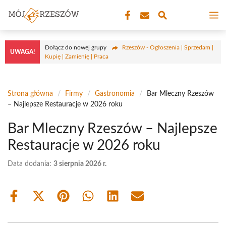
Przejdź
M
do
treści
Dołącz do nowej grupy
Rzeszów - Ogłoszenia | Sprzedam |
UWAGA!
Kupię | Zamienię | Praca
Strona główna
/
Firmy
/
Gastronomia
/
Bar Mleczny Rzeszów
– Najlepsze Restauracje w 2026 roku
Bar Mleczny Rzeszów – Najlepsze
Restauracje w 2026 roku
Data dodania:
3 sierpnia 2026 r.
Share
Share
Share
Share
Share
Share
on
on
on
on
on
on
Facebook
X
Pinterest
WhatsApp
LinkedIn
Email
(Twitter)