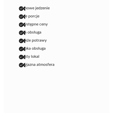
domowe jedzenie
duże porcje
przystępne ceny
miła obsługa
świeże potrawy
szybka obsługa
czysty lokal
przyjazna atmosfera