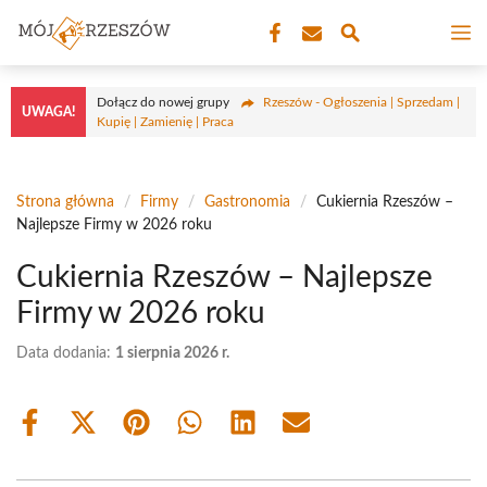
Przejdź
M
do
treści
Dołącz do nowej grupy
Rzeszów - Ogłoszenia | Sprzedam |
UWAGA!
Kupię | Zamienię | Praca
Strona główna
/
Firmy
/
Gastronomia
/
Cukiernia Rzeszów –
Najlepsze Firmy w 2026 roku
Cukiernia Rzeszów – Najlepsze
Firmy w 2026 roku
Data dodania:
1 sierpnia 2026 r.
Share
Share
Share
Share
Share
Share
on
on
on
on
on
on
Facebook
X
Pinterest
WhatsApp
LinkedIn
Email
(Twitter)