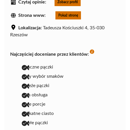
Czytaj opinie:
Zobacz profil
Strona www:
Pokaż stronę
Lokalizacja:
Tadeusza Kościuszki 4, 35-030
Rzeszów
Najczęściej doceniane przez klientów:
smaczne pączki
duży wybór smaków
świeże pączki
miła obsługa
duże porcje
delikatne ciasto
ciepłe pączki