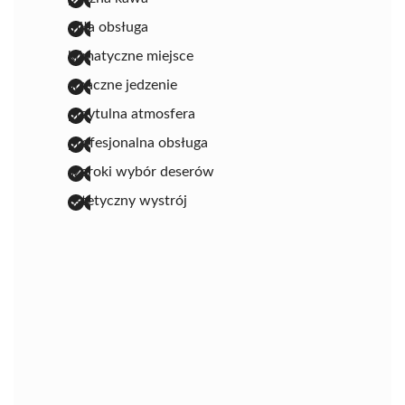
miła obsługa
klimatyczne miejsce
smaczne jedzenie
przytulna atmosfera
profesjonalna obsługa
szeroki wybór deserów
estetyczny wystrój