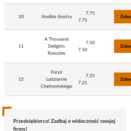
7.75
10
Słodkie Siostry
Zoba
7.75
A Thousand
7.50
11
Delights
Zoba
7.50
Rzeszów
Foryś
7.25
12
Lodziarnie
Zoba
7.25
Chełmońskiego
Przedsiębiorco! Zadbaj o widoczność swojej
firmy!