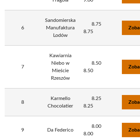
Fragola
9.00
Sandomierska
8.75
6
Manufaktura
Zoba
8.75
Lodów
Kawiarnia
Niebo w
8.50
7
Zoba
Mieście
8.50
Rzeszów
Karmello
8.25
8
Zoba
Chocolatier
8.25
8.00
9
Da Federico
Zoba
8.00