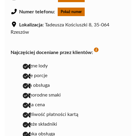
Numer telefonu:
Pokaż numer
Lokalizacja:
Tadeusza Kościuszki 8, 35-064
Rzeszów
Najczęściej doceniane przez klientów:
pyszne lody
duże porcje
miła obsługa
różnorodne smaki
niska cena
możliwość płatności kartą
świeże składniki
szybka obsługa