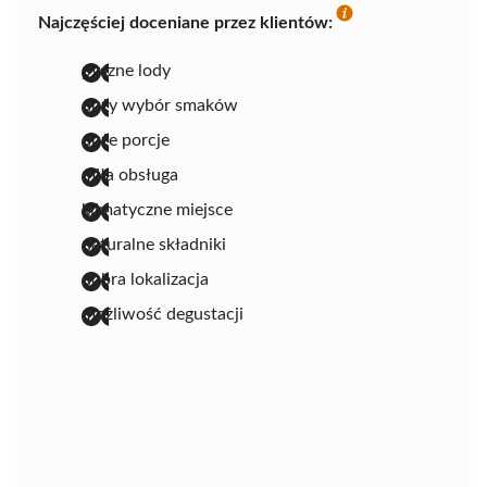
Najczęściej doceniane przez klientów:
pyszne lody
duży wybór smaków
duże porcje
miła obsługa
klimatyczne miejsce
naturalne składniki
dobra lokalizacja
możliwość degustacji