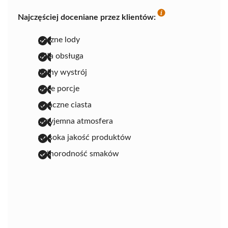
Najczęściej doceniane przez klientów:
pyszne lody
miła obsługa
ładny wystrój
duże porcje
smaczne ciasta
przyjemna atmosfera
wysoka jakość produktów
różnorodność smaków