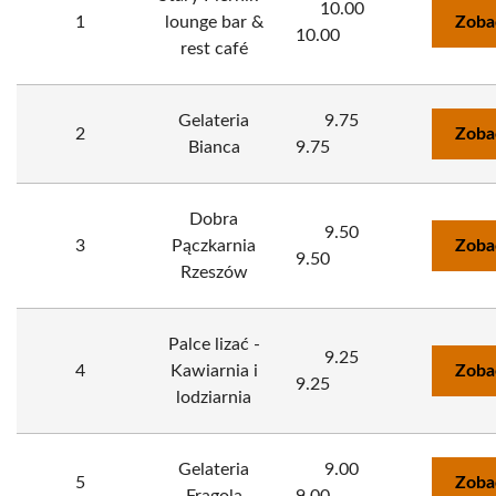
10.00
1
lounge bar &
Zoba
10.00
rest café
Gelateria
9.75
2
Zoba
Bianca
9.75
Dobra
9.50
3
Pączkarnia
Zoba
9.50
Rzeszów
Palce lizać -
9.25
4
Kawiarnia i
Zoba
9.25
lodziarnia
Gelateria
9.00
5
Zoba