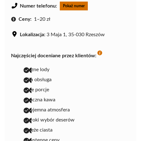
Numer telefonu:
Pokaż numer
Ceny:
1–20 zł
Lokalizacja:
3 Maja 1, 35-030 Rzeszów
Najczęściej doceniane przez klientów:
pyszne lody
miła obsługa
duże porcje
smaczna kawa
przyjemna atmosfera
szeroki wybór deserów
świeże ciasta
przystępne ceny