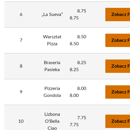
8.75
6
„La Sueva”
Zobacz F
8.75
Warsztat
8.50
7
Zobacz F
Pizza
8.50
Braseria
8.25
8
Zobacz F
Pasieka
8.25
Pizzeria
8.00
9
Zobacz F
Gondola
8.00
Lizbona
7.75
10
O'Bella
Zobacz F
7.75
Ciao