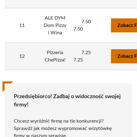
ALE DYM
7.50
11
Dom Pizzy
Zobacz F
7.50
i Wina
Pizzeria
7.25
12
Zobacz F
ChePizza!
7.25
Przedsiębiorco! Zadbaj o widoczność swojej
firmy!
Chcesz wyróżnić firmę na tle konkurencji?
Sprawdź jak możesz wypromować wizytówkę
firmy w naszym serwisie.