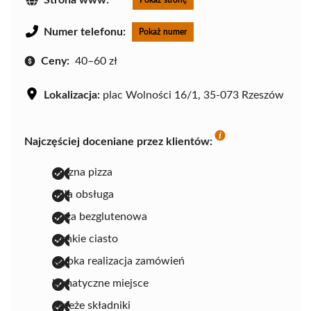
Numer telefonu:
Pokaż numer
Ceny:
40–60 zł
Lokalizacja:
plac Wolności 16/1, 35-073 Rzeszów
Najczęściej doceniane przez klientów:
pyszna pizza
miła obsługa
pizza bezglutenowa
cienkie ciasto
szybka realizacja zamówień
klimatyczne miejsce
świeże składniki