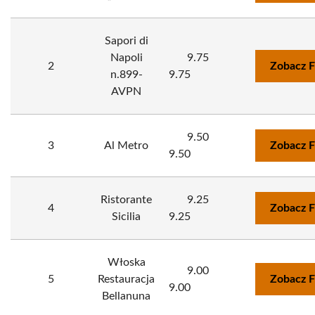
Sapori di
Napoli
9.75
2
Zobacz F
n.899-
9.75
AVPN
9.50
3
Al Metro
Zobacz F
9.50
Ristorante
9.25
4
Zobacz F
Sicilia
9.25
Włoska
9.00
5
Restauracja
Zobacz F
9.00
Bellanuna