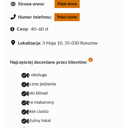
Strona www:
Pokaż stronę
Numer telefonu:
Pokaż numer
Ceny:
40–60 zł
Lokalizacja:
3 Maja 10, 35-030 Rzeszów
Najczęściej doceniane przez klientów:
miła obsługa
smaczne jedzenie
włoski klimat
dobre makarony
cienkie ciasto
przytulny lokal