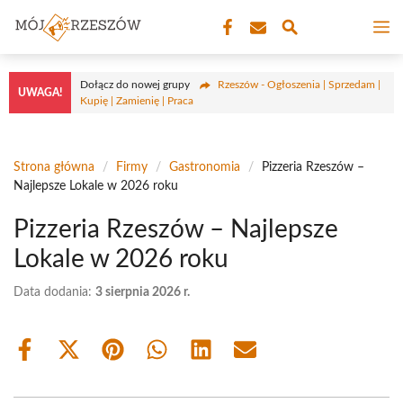
Przejdź
M
do
treści
Dołącz do nowej grupy
Rzeszów - Ogłoszenia | Sprzedam |
UWAGA!
Kupię | Zamienię | Praca
Strona główna
/
Firmy
/
Gastronomia
/
Pizzeria Rzeszów –
Najlepsze Lokale w 2026 roku
Pizzeria Rzeszów – Najlepsze
Lokale w 2026 roku
Data dodania:
3 sierpnia 2026 r.
Share
Share
Share
Share
Share
Share
on
on
on
on
on
on
Facebook
X
Pinterest
WhatsApp
LinkedIn
Email
(Twitter)