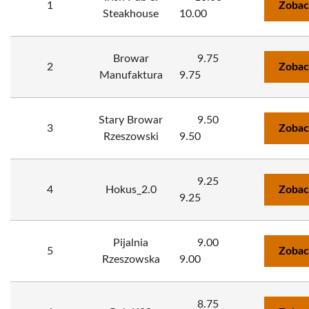
1
Zobac
Steakhouse
10.00
Browar
9.75
2
Zobac
Manufaktura
9.75
Stary Browar
9.50
3
Zobac
Rzeszowski
9.50
9.25
4
Hokus_2.0
Zobac
9.25
Pijalnia
9.00
5
Zobac
Rzeszowska
9.00
8.75