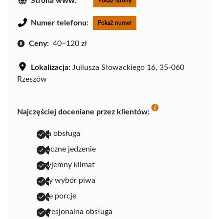
Strona www:
Pokaż stronę
Numer telefonu:
Pokaż numer
Ceny:
40–120 zł
Lokalizacja:
Juliusza Słowackiego 16, 35-060
Rzeszów
Najczęściej doceniane przez klientów:
miła obsługa
smaczne jedzenie
przyjemny klimat
duży wybór piwa
duże porcje
profesjonalna obsługa