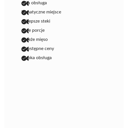
miła obsługa
klimatyczne miejsce
najlepsze steki
duże porcje
świeże mięso
przystępne ceny
szybka obsługa