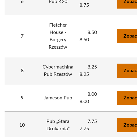
6
Pub K20
Zobac
8.75
Fletcher
House -
8.50
7
Zobac
Burgery
8.50
Rzeszów
Cybermachina
8.25
8
Zobac
Pub Rzeszów
8.25
8.00
9
Jameson Pub
Zobac
8.00
Pub „Stara
7.75
10
Zobac
Drukarnia”
7.75