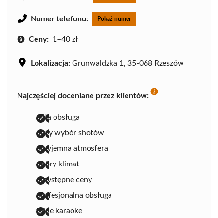
Numer telefonu:
Pokaż numer
Ceny:
1–40 zł
Lokalizacja:
Grunwaldzka 1, 35-068 Rzeszów
Najczęściej doceniane przez klientów:
miła obsługa
duży wybór shotów
przyjemna atmosfera
dobry klimat
przystępne ceny
profesjonalna obsługa
fajne karaoke