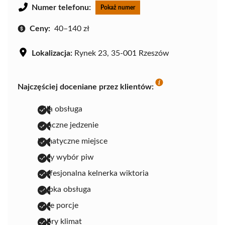
Numer telefonu:
Pokaż numer
Ceny:
40–140 zł
Lokalizacja:
Rynek 23, 35-001 Rzeszów
Najczęściej doceniane przez klientów:
miła obsługa
smaczne jedzenie
klimatyczne miejsce
duży wybór piw
profesjonalna kelnerka wiktoria
szybka obsługa
duże porcje
dobry klimat