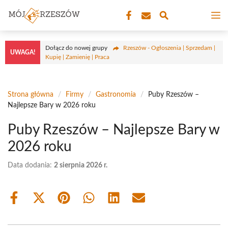
Przejdź
M
do
treści
Dołącz do nowej grupy
Rzeszów - Ogłoszenia | Sprzedam |
UWAGA!
Kupię | Zamienię | Praca
Strona główna
/
Firmy
/
Gastronomia
/
Puby Rzeszów –
Najlepsze Bary w 2026 roku
Puby Rzeszów – Najlepsze Bary w
2026 roku
Data dodania:
2 sierpnia 2026 r.
Share
Share
Share
Share
Share
Share
on
on
on
on
on
on
Facebook
X
Pinterest
WhatsApp
LinkedIn
Email
(Twitter)