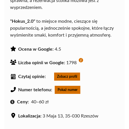
sprawna, a rezerwacja stolika możliwa jest z
wyprzedzeniem.
"Hokus_2.0"
to miejsce modne, cieszące się
popularnością, a jednocześnie spokojne, które łączy
wyśmienite smaki, komfort i przyjemną atmosferę.
Ocena w Google:
4.5
Liczba opinii w Google:
1798
Czytaj opinie:
Zobacz profil
Numer telefonu:
Pokaż numer
Ceny:
40–60 zł
Lokalizacja:
3 Maja 13, 35-030 Rzeszów