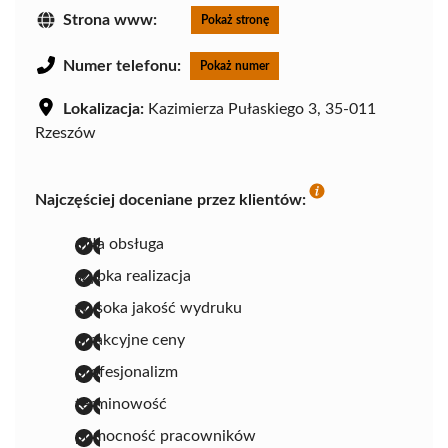
Strona www:
Pokaż stronę
Numer telefonu:
Pokaż numer
Lokalizacja:
Kazimierza Pułaskiego 3, 35-011
Rzeszów
Najczęściej doceniane przez klientów:
miła obsługa
szybka realizacja
wysoka jakość wydruku
atrakcyjne ceny
profesjonalizm
terminowość
pomocność pracowników