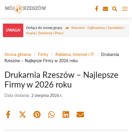
Przejdź
M
do
treści
Dołącz do nowej grupy
Rzeszów - Ogłoszenia | Sprzedam |
UWAGA!
Kupię | Zamienię | Praca
Strona główna
/
Firmy
/
Reklama, Internet i IT
/
Drukarnia
Rzeszów – Najlepsze Firmy w 2026 roku
Drukarnia Rzeszów – Najlepsze
Firmy w 2026 roku
Data dodania:
2 sierpnia 2026 r.
Share
Share
Share
Share
Share
Share
on
on
on
on
on
on
Facebook
X
Pinterest
WhatsApp
LinkedIn
Email
(Twitter)