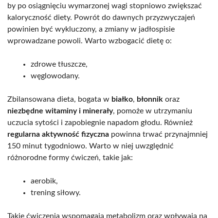
by po osiągnięciu wymarzonej wagi stopniowo zwiększać
kaloryczność diety. Powrót do dawnych przyzwyczajeń
powinien być wykluczony, a zmiany w jadłospisie
wprowadzane powoli. Warto wzbogacić dietę o:
zdrowe tłuszcze,
węglowodany.
Zbilansowana dieta, bogata w
białko
,
błonnik
oraz
niezbędne witaminy i minerały
, pomoże w utrzymaniu
uczucia sytości i zapobiegnie napadom głodu. Również
regularna aktywność fizyczna
powinna trwać przynajmniej
150 minut tygodniowo. Warto w niej uwzględnić
różnorodne formy ćwiczeń, takie jak:
aerobik,
trening siłowy.
Takie ćwiczenia wspomagają metabolizm oraz wpływają na