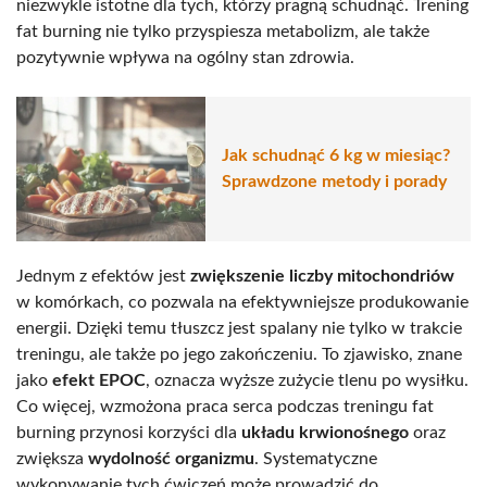
niezwykle istotne dla tych, którzy pragną schudnąć. Trening
fat burning nie tylko przyspiesza metabolizm, ale także
pozytywnie wpływa na ogólny stan zdrowia.
Jak schudnąć 6 kg w miesiąc?
Sprawdzone metody i porady
Jednym z efektów jest
zwiększenie liczby mitochondriów
w komórkach, co pozwala na efektywniejsze produkowanie
energii. Dzięki temu tłuszcz jest spalany nie tylko w trakcie
treningu, ale także po jego zakończeniu. To zjawisko, znane
jako
efekt EPOC
, oznacza wyższe zużycie tlenu po wysiłku.
Co więcej, wzmożona praca serca podczas treningu fat
burning przynosi korzyści dla
układu krwionośnego
oraz
zwiększa
wydolność organizmu
. Systematyczne
wykonywanie tych ćwiczeń może prowadzić do