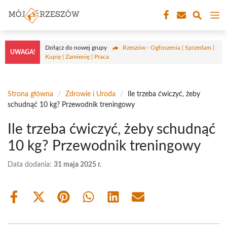
Przejdź
M
do
treści
Dołącz do nowej grupy
Rzeszów - Ogłoszenia | Sprzedam |
UWAGA!
Kupię | Zamienię | Praca
Strona główna
/
Zdrowie i Uroda
/
Ile trzeba ćwiczyć, żeby
schudnąć 10 kg? Przewodnik treningowy
Ile trzeba ćwiczyć, żeby schudnąć
10 kg? Przewodnik treningowy
Data dodania:
31 maja 2025 r.
Share
Share
Share
Share
Share
Share
on
on
on
on
on
on
Facebook
X
Pinterest
WhatsApp
LinkedIn
Email
(Twitter)