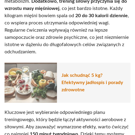
metabolizm.
Dodatkowo, trening siłowy przyczynia się do
wzrostu masy mięśniowej
, co jest bardzo istotne. Każdy
kilogram mięśni bowiem spala od
20 do 30 kalorii dziennie
,
co wspiera proces utrzymania odpowiedniej wagi.
Regularne ćwiczenia wpływają również na lepsze
samopoczucie oraz zdrowie psychiczne, co jest niezmiernie
istotne w dążeniu do długofalowych celów związanych z
odchudzaniem.
Jak schudnąć 5 kg?
Efektywny jadłospis i porady
zdrowotne
Kluczowe jest wybieranie odpowiedniego planu
treningowego, który będzie łączył aktywności aerobowe z
siłowymi. Aby zauważyć wymarzone efekty, warto ćwiczyć
co najmniej
150 minut tygodniowo
. Dzięki temu możemy