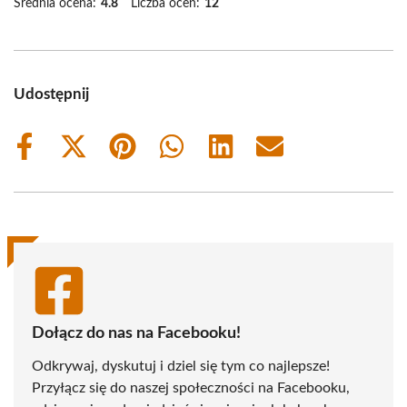
Średnia ocena:
4.8
Liczba ocen:
12
Udostępnij
Share
Share
Share
Share
Share
Share
on
on
on
on
on
on
Facebook
X
Pinterest
WhatsApp
LinkedIn
Email
(Twitter)
Dołącz do nas na Facebooku!
Odkrywaj, dyskutuj i dziel się tym co najlepsze!
Przyłącz się do naszej społeczności na Facebooku,