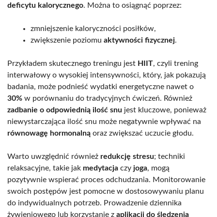
deficytu kalorycznego
. Można to osiągnąć poprzez:
zmniejszenie kaloryczności posiłków,
zwiększenie poziomu
aktywności fizycznej
.
Przykładem skutecznego treningu jest
HIIT
, czyli trening
interwałowy o wysokiej intensywności, który, jak pokazują
badania, może podnieść wydatki energetyczne nawet o
30%
w porównaniu do tradycyjnych ćwiczeń. Również
zadbanie o odpowiednią ilość snu
jest kluczowe, ponieważ
niewystarczająca ilość snu może negatywnie wpływać na
równowagę hormonalną
oraz zwiększać uczucie głodu.
Warto uwzględnić również
redukcję stresu
; techniki
relaksacyjne, takie jak
medytacja
czy
joga
, mogą
pozytywnie wspierać proces odchudzania. Monitorowanie
swoich postępów jest pomocne w dostosowywaniu planu
do indywidualnych potrzeb. Prowadzenie dziennika
żywieniowego lub korzystanie z
aplikacji do śledzenia