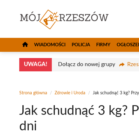
Przejdź
do
treści
WIADOMOŚCI
POLICJA
FIRMY
OGŁOSZE
UWAGA!
Dołącz do nowej grupy
Rzes
Strona główna
/
Zdrowie i Uroda
/
Jak schudnąć 3 kg? Przy
Jak schudnąć 3 kg? P
dni