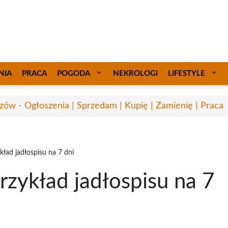
NIA
PRACA
POGODA
NEKROLOGI
LIFESTYLE
zów - Ogłoszenia | Sprzedam | Kupię | Zamienię | Praca
kład jadłospisu na 7 dni
rzykład jadłospisu na 7