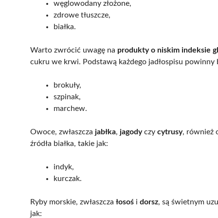
węglowodany złożone,
zdrowe tłuszcze,
białka.
Warto zwrócić uwagę na
produkty o niskim indeksie 
cukru we krwi. Podstawą każdego jadłospisu powinny
brokuły,
szpinak,
marchew.
Owoce, zwłaszcza
jabłka
,
jagody
czy
cytrusy
, również
źródła białka, takie jak:
indyk,
kurczak.
Ryby morskie, zwłaszcza
łosoś
i
dorsz
, są świetnym uzu
jak: