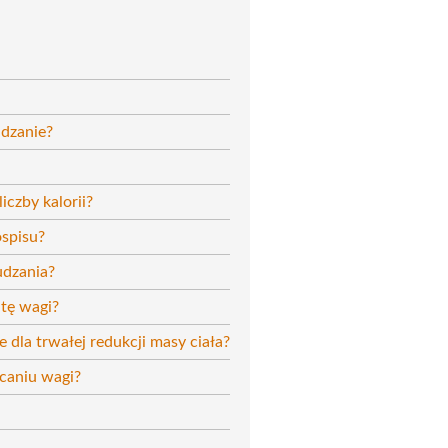
dzanie?
iczby kalorii?
ospisu?
udzania?
tę wagi?
dla trwałej redukcji masy ciała?
ucaniu wagi?