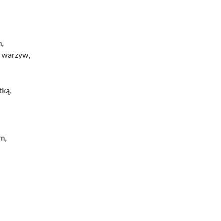
m,
m warzyw,
tką,
m,