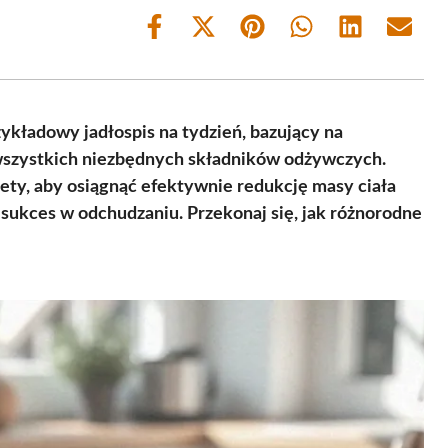
Share
Share
Share
Share
Share
Share
on
on
on
on
on
on
Facebook
X
Pinterest
WhatsApp
LinkedIn
Email
(Twitter)
kładowy jadłospis na tydzień, bazujący na
wszystkich niezbędnych składników odżywczych.
iety, aby osiągnąć efektywnie redukcję masy ciała
sukces w odchudzaniu. Przekonaj się, jak różnorodne