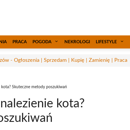
NIA
PRACA
POGODA
NEKROLOGI
LIFESTYLE
zów - Ogłoszenia | Sprzedam | Kupię | Zamienię | Praca
ie kota? Skuteczne metody poszukiwań
nalezienie kota?
oszukiwań