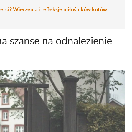
erci? Wierzenia i refleksje miłośników kotów
na szanse na odnalezienie