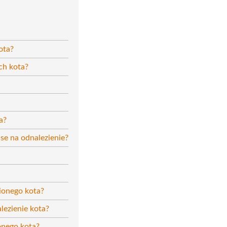
ota?
ch kota?
a?
nse na odnalezienie?
nionego kota?
ezienie kota?
onego kota?