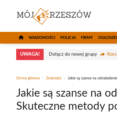
Przejdź
do
treści
WIADOMOŚCI
POLICJA
FIRMY
OGŁOSZE
UWAGA!
Dołącz do nowej grupy
Rzes
Strona główna
/
Zwierzęta
/
Jakie są szanse na odnalezien
Jakie są szanse na od
Skuteczne metody p