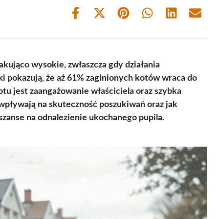
Share
Share
Share
Share
Share
Share
on
on
on
on
on
on
Facebook
X
Pinterest
WhatsApp
LinkedIn
Email
(Twitter)
akująco wysokie, zwłaszcza gdy działania
ki pokazują, że aż 61% zaginionych kotów wraca do
otu jest zaangażowanie właściciela oraz szybka
i wpływają na skuteczność poszukiwań oraz jak
 szanse na odnalezienie ukochanego pupila.