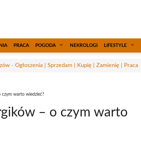
NIA
PRACA
POGODA
NEKROLOGI
LIFESTYLE
zów - Ogłoszenia | Sprzedam | Kupię | Zamienię | Praca
o czym warto wiedzieć?
rgików – o czym warto