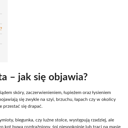
?
a – jak się objawia?
wiądem skóry, zaczerwienieniem, łupieżem oraz łysieniem
iają się zwykle na szyi, brzuchu, łapach czy w okolicy
e przestać się drapać.
oty, biegunka, czy luźne stolce, występują rzadziej, ale
kot bywa rozdrażniony, śpi niespokojnie lub traci na masie