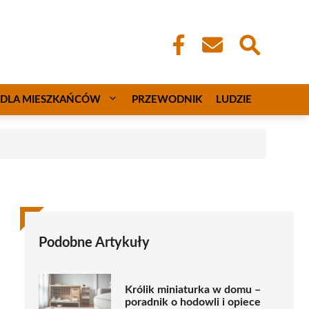
DLA MIESZKAŃCÓW
PRZEWODNIK
LUDZIE
Podobne Artykuły
Królik miniaturka w domu –
poradnik o hodowli i opiece