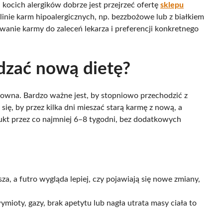
 kocich alergików dobrze jest przejrzeć ofertę
sklepu
linie karm hipoalergicznych, np. bezzbożowe lub z białkiem
nie karmy do zaleceń lekarza i preferencji konkretnego
dzać nową dietę?
towna. Bardzo ważne jest, by stopniowo przechodzić z
ę, by przez kilka dni mieszać starą karmę z nową, a
ukt przez co najmniej 6–8 tygodni, bez dodatkowych
sza, a futro wygląda lepiej, czy pojawiają się nowe zmiany,
ymioty, gazy, brak apetytu lub nagła utrata masy ciała to