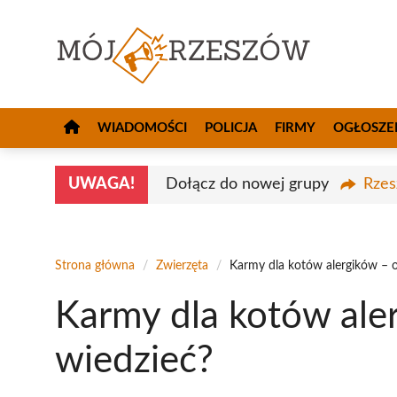
Przejdź
do
treści
WIADOMOŚCI
POLICJA
FIRMY
OGŁOSZE
UWAGA!
Dołącz do nowej grupy
Rzes
Strona główna
/
Zwierzęta
/
Karmy dla kotów alergików – 
Karmy dla kotów ale
wiedzieć?