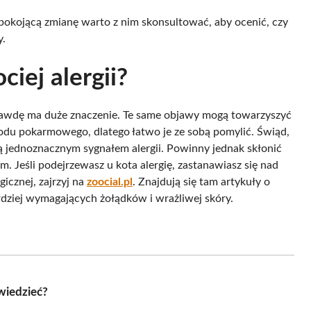
epokojącą zmianę warto z nim skonsultować, aby ocenić, czy
y.
iej alergii?
awdę ma duże znaczenie. Te same objawy mogą towarzyszyć
wodu pokarmowego, dlatego łatwo je ze sobą pomylić. Świąd,
są jednoznacznym sygnałem alergii. Powinny jednak skłonić
em. Jeśli podejrzewasz u kota alergię, zastanawiasz się nad
icznej, zajrzyj na
zoocial.pl
. Znajdują się tam artykuły o
dziej wymagających żołądków i wrażliwej skóry.
wiedzieć?