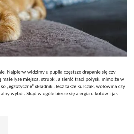
e. Najpierw widzimy u pupila częstsze drapanie się czy
 małe łyse miejsca, strupki, a sierść traci połysk, mimo że w
ko „egzotyczne” składniki, lecz także kurczak, wołowina czy
alny wybór. Skąd w ogóle bierze się alergia u kotów i jak