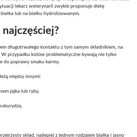
ytuacji lekarz weterynarii zwykle proponuje dietę
 białka lub na białku hydrolizowanym.
 najczęściej?
utkiem długotrwałego kontaktu z tym samym składnikiem, na
. W przypadku kotów problematyczne bywają nie tylko
ane do poprawy smaku karmy.
eżą między innymi:
sem jajka lub ryby,
 kukurydza,
rzejrzysty skład, najlepiej z jednym rodzajem białka i jasno