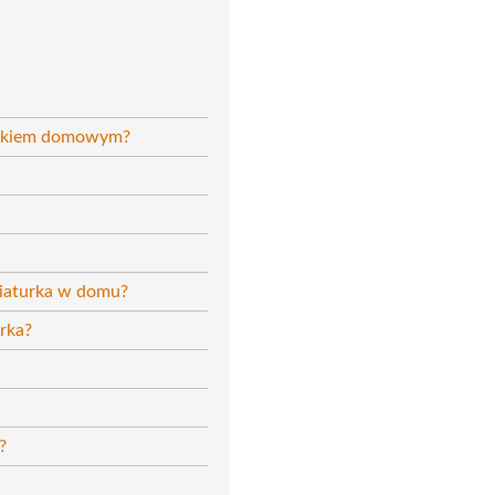
zątkiem domowym?
niaturka w domu?
urka?
?