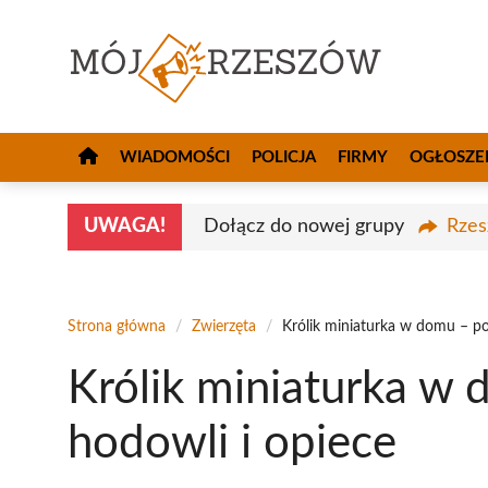
Przejdź
do
treści
WIADOMOŚCI
POLICJA
FIRMY
OGŁOSZE
UWAGA!
Dołącz do nowej grupy
Rzes
Strona główna
/
Zwierzęta
/
Królik miniaturka w domu – po
Królik miniaturka w 
hodowli i opiece