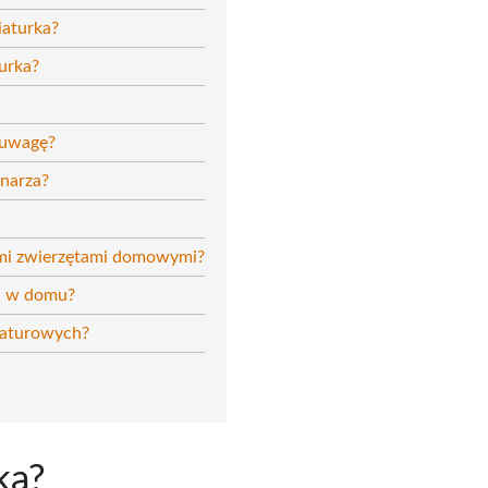
iaturka?
urka?
 uwagę?
ynarza?
nymi zwierzętami domowymi?
ka w domu?
niaturowych?
ka?