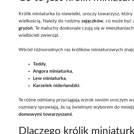
Królik miniaturka to niewielki, uroczy towarzysz, któr
wielkością. Należy do rodziny
zajączków
, co może być 
gryzoń
. Te maluchy doskonale czują się w mieszkaniach
wielbicieli zwierząt.
Wśród różnorodnych ras królików miniaturowych znaj
Teddy
,
Angora miniaturka
,
Lew miniaturka
,
Karzełek niderlandzki
.
Te różne odmiany przyciągają wzrok swoim uroczym w
rozmiary sprawiają, że są świetnym wyborem do mniejs
domowymi towarzyszami
.
Dlaczego królik miniatur