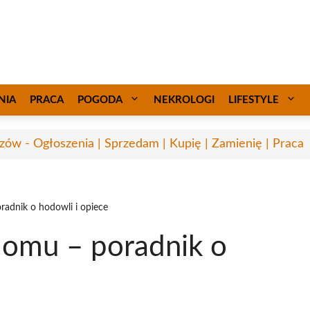
NIA
PRACA
POGODA
NEKROLOGI
LIFESTYLE
zów - Ogłoszenia | Sprzedam | Kupię | Zamienię | Praca
radnik o hodowli i opiece
domu – poradnik o