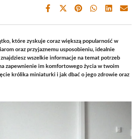
Share
Share
Share
Share
Share
Share
on
on
on
on
on
on
Facebook
X
Pinterest
WhatsApp
LinkedIn
Email
(Twitter)
ątko, które zyskuje coraz większą popularność w
iarom oraz przyjaznemu usposobieniu, idealnie
 znajdziesz wszelkie informacje na temat potrzeb
 na zapewnienie im komfortowego życia w twoim
cie królika miniaturki i jak dbać o jego zdrowie oraz