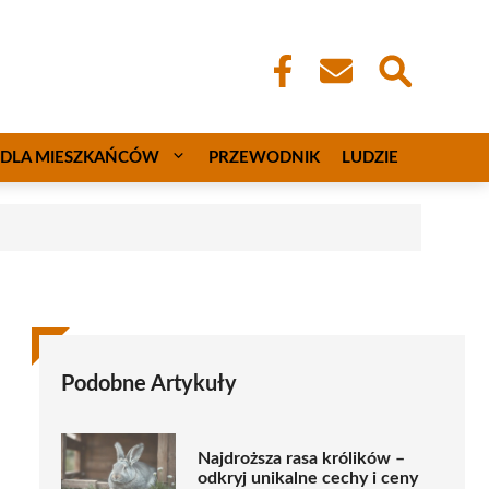
DLA MIESZKAŃCÓW
PRZEWODNIK
LUDZIE
Podobne Artykuły
Najdroższa rasa królików –
odkryj unikalne cechy i ceny