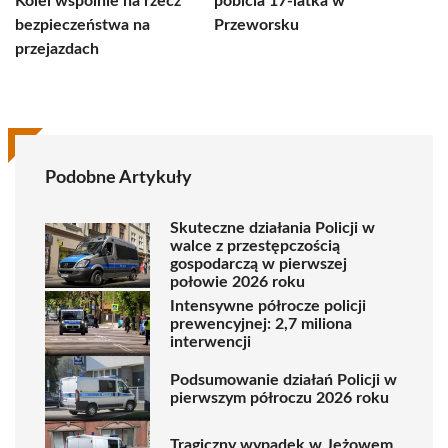
Kolei wspólnie na rzecz
pobicia 17-latka w
bezpieczeństwa na
Przeworsku
przejazdach
Podobne Artykuły
Skuteczne działania Policji w
walce z przestępczością
gospodarczą w pierwszej
połowie 2026 roku
Intensywne półrocze policji
prewencyjnej: 2,7 miliona
interwencji
Podsumowanie działań Policji w
pierwszym półroczu 2026 roku
Tragiczny wypadek w Jeżowem