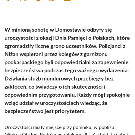
on
on
on
on
on
on
Facebook
X
Pinterest
WhatsApp
LinkedIn
Email
(Twitter)
W minioną sobotę w Domostawie odbyły się
uroczystości z okazji Dnia Pamięci o Polakach, które
zgromadziły liczne grono uczestników. Policjanci z
Niżan wspierani przez kolegów z garnizonu
podkarpackiego byli odpowiedzialni za zapewnienie
bezpieczeństwa podczas tego ważnego wydarzenia.
Działania służb mundurowych przebiegły bez
zakłóceń, co świadczy o ich skuteczności i
odpowiednim przygotowaniu. Każdy mógł spokojnie
wziąć udział w uroczystościach wiedząc, że
bezpieczeństwo jest priorytetem.
Uroczystości miały miejsce przy pomniku, w pobliżu
Miejsca Obsługi Podróżnych Bukowa II – Zachód, tuż obok