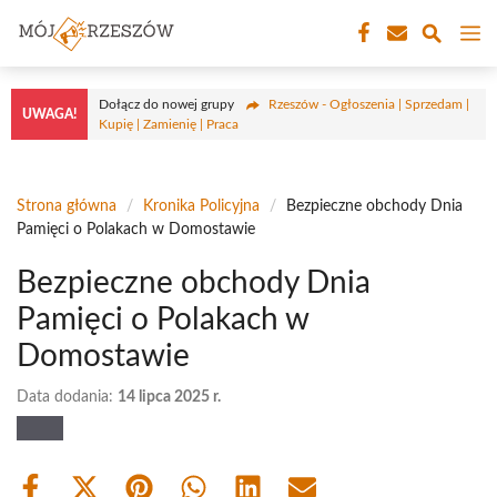
Przejdź
M
do
treści
Dołącz do nowej grupy
Rzeszów - Ogłoszenia | Sprzedam |
UWAGA!
Kupię | Zamienię | Praca
Strona główna
/
Kronika Policyjna
/
Bezpieczne obchody Dnia
Pamięci o Polakach w Domostawie
Bezpieczne obchody Dnia
Pamięci o Polakach w
Domostawie
Data dodania:
14 lipca 2025 r.
Share
Share
Share
Share
Share
Share