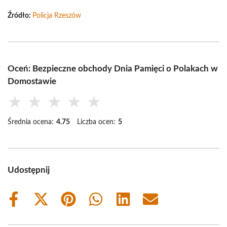
Źródło:
Policja Rzeszów
Oceń: Bezpieczne obchody Dnia Pamięci o Polakach w
Domostawie
★
★
★
★
★
Średnia ocena:
4.75
Liczba ocen:
5
Udostępnij
Share
Share
Share
Share
Share
Share
on
on
on
on
on
on
Facebook
X
Pinterest
WhatsApp
LinkedIn
Email
(Twitter)