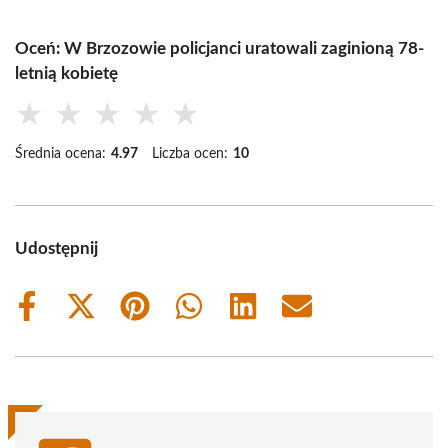
Oceń: W Brzozowie policjanci uratowali zaginioną 78-
letnią kobietę
★
★
★
★
★
Średnia ocena:
4.97
Liczba ocen:
10
Udostępnij
Share
Share
Share
Share
Share
Share
on
on
on
on
on
on
Facebook
X
Pinterest
WhatsApp
LinkedIn
Email
(Twitter)