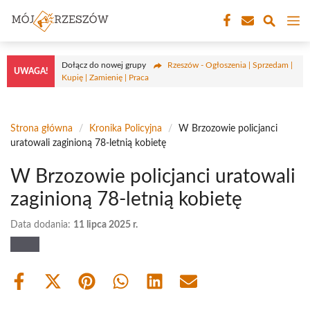
Przejdź
M
do
treści
Dołącz do nowej grupy
Rzeszów - Ogłoszenia | Sprzedam |
UWAGA!
Kupię | Zamienię | Praca
Strona główna
/
Kronika Policyjna
/
W Brzozowie policjanci
uratowali zaginioną 78-letnią kobietę
W Brzozowie policjanci uratowali
zaginioną 78-letnią kobietę
Data dodania:
11 lipca 2025 r.
Share
Share
Share
Share
Share
Share
on
on
on
on
on
on
Facebook
X
Pinterest
WhatsApp
LinkedIn
Email