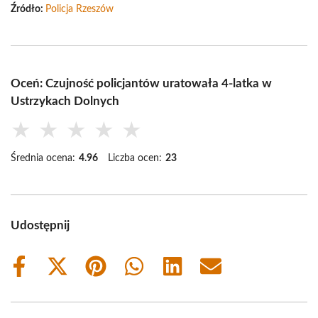
Źródło:
Policja Rzeszów
Oceń: Czujność policjantów uratowała 4-latka w
Ustrzykach Dolnych
★
★
★
★
★
Średnia ocena:
4.96
Liczba ocen:
23
Udostępnij
Share
Share
Share
Share
Share
Share
on
on
on
on
on
on
Facebook
X
Pinterest
WhatsApp
LinkedIn
Email
(Twitter)