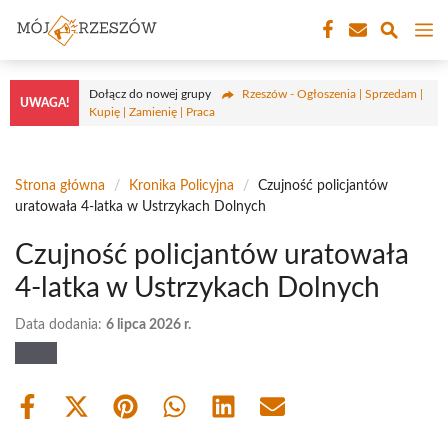
Przejdź
M
do
treści
Dołącz do nowej grupy
Rzeszów - Ogłoszenia | Sprzedam |
UWAGA!
Kupię | Zamienię | Praca
Strona główna
/
Kronika Policyjna
/
Czujność policjantów
uratowała 4-latka w Ustrzykach Dolnych
Czujność policjantów uratowała
4-latka w Ustrzykach Dolnych
Data dodania:
6 lipca 2026 r.
Share
Share
Share
Share
Share
Share
on
on
on
on
on
on
Facebook
X
Pinterest
WhatsApp
LinkedIn
Email