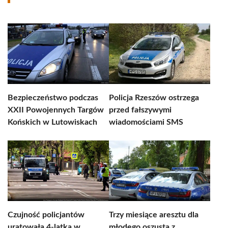
Bezpieczeństwo podczas
Policja Rzeszów ostrzega
XXII Powojennych Targów
przed fałszywymi
Końskich w Lutowiskach
wiadomościami SMS
Czujność policjantów
Trzy miesiące aresztu dla
uratowała 4-latka w
młodego oszusta z