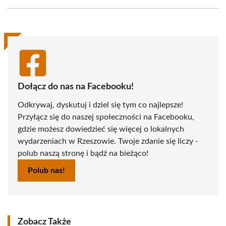
Facebook
X
Pinterest
WhatsApp
LinkedIn
Email
(Twitter)
Dołącz do nas na Facebooku!
Odkrywaj, dyskutuj i dziel się tym co najlepsze!
Przyłącz się do naszej społeczności na Facebooku,
gdzie możesz dowiedzieć się więcej o lokalnych
wydarzeniach w Rzeszowie. Twoje zdanie się liczy -
polub naszą stronę i bądź na bieżąco!
Polub nas!
Zobacz Także