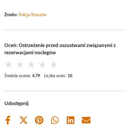
Źródło:
Policja Rzeszów
Oceń: Ostrzeżenie przed oszustwami związanymi z
rezerwacjami noclegów
★
★
★
★
★
Średnia ocena:
4.79
Liczba ocen:
10
Udostępnij
Share
Share
Share
Share
Share
Share
on
on
on
on
on
on