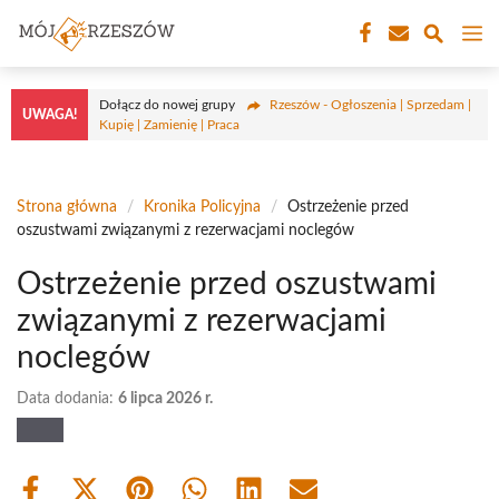
Przejdź
M
do
treści
Dołącz do nowej grupy
Rzeszów - Ogłoszenia | Sprzedam |
UWAGA!
Kupię | Zamienię | Praca
Strona główna
/
Kronika Policyjna
/
Ostrzeżenie przed
oszustwami związanymi z rezerwacjami noclegów
Ostrzeżenie przed oszustwami
związanymi z rezerwacjami
noclegów
Data dodania:
6 lipca 2026 r.
Share
Share
Share
Share
Share
Share