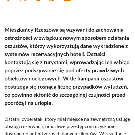
on
on
on
on
on
on
Facebook
X
Pinterest
WhatsApp
LinkedIn
Email
(Twitter)
Mieszkańcy Rzeszowa są wzywani do zachowania
ostrożności w związku z nowym sposobem działania
oszustów, którzy wykorzystują dane wykradzione z
systemów rezerwacyjnych hoteli. Oszuści
kontaktują się z turystami, wprowadzając ich w błąd
poprzez podszywanie się pod oferty prawdziwych
obiektów noclegowych. W tle kampanii oszustów
dostrzega się rosnącą liczbę przypadków wyłudzeń,
co powinno skłonić do szczególnej czujności przed
podróżą i na urlopie.
Ostatni cyberatak, który miał miejsce na zewnętrzną usługę
obsługi rezerwacji, umożliwił przestępcom uzyskanie
dostępu do autentycznych danych klientów. W rezultacie,