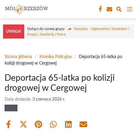
Przejdź
M
do
treści
Dołącz do nowej grupy
Rzeszów - Ogłoszenia | Sprzedam |
UWAGA!
Kupię | Zamienię | Praca
Strona główna
/
Kronika Policyjna
/
Deportacja 65-latka po
kolizji drogowej w Cergowej
Deportacja 65-latka po kolizji
drogowej w Cergowej
Data dodania:
3 czerwca 2026 r.
Share
Share
Share
Share
Share
Share
on
on
on
on
on
on
Facebook
X
Pinterest
WhatsApp
LinkedIn
Email