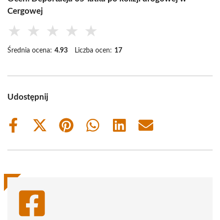
Cergowej
★
★
★
★
★
Średnia ocena:
4.93
Liczba ocen:
17
Udostępnij
Share
Share
Share
Share
Share
Share
on
on
on
on
on
on
Facebook
X
Pinterest
WhatsApp
LinkedIn
Email
(Twitter)