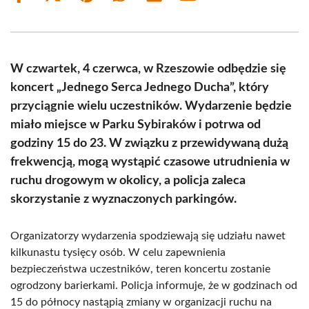
on
on
on
on
on
on
Facebook
X
Pinterest
WhatsApp
LinkedIn
Email
(Twitter)
W czwartek, 4 czerwca, w Rzeszowie odbędzie się
koncert „Jednego Serca Jednego Ducha”, który
przyciągnie wielu uczestników. Wydarzenie będzie
miało miejsce w Parku Sybiraków i potrwa od
godziny 15 do 23. W związku z przewidywaną dużą
frekwencją, mogą wystąpić czasowe utrudnienia w
ruchu drogowym w okolicy, a policja zaleca
skorzystanie z wyznaczonych parkingów.
Organizatorzy wydarzenia spodziewają się udziału nawet
kilkunastu tysięcy osób. W celu zapewnienia
bezpieczeństwa uczestników, teren koncertu zostanie
ogrodzony barierkami. Policja informuje, że w godzinach od
15 do północy nastąpią zmiany w organizacji ruchu na