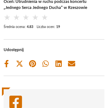
Oceń: Utrudnienia w ruchu podczas koncertu
„Jednego Serca Jednego Ducha” w Rzeszowie
★
★
★
★
★
Średnia ocena:
4.83
Liczba ocen:
19
Udostępnij
Share
Share
Share
Share
Share
Share
on
on
on
on
on
on
Facebook
X
Pinterest
WhatsApp
LinkedIn
Email
(Twitter)