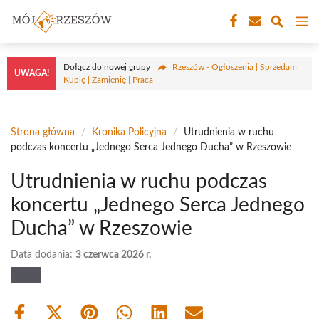
Przejdź
M
do
treści
Dołącz do nowej grupy
Rzeszów - Ogłoszenia | Sprzedam |
UWAGA!
Kupię | Zamienię | Praca
Strona główna
/
Kronika Policyjna
/
Utrudnienia w ruchu
podczas koncertu „Jednego Serca Jednego Ducha” w Rzeszowie
Utrudnienia w ruchu podczas
koncertu „Jednego Serca Jednego
Ducha” w Rzeszowie
Data dodania:
3 czerwca 2026 r.
Share
Share
Share
Share
Share
Share