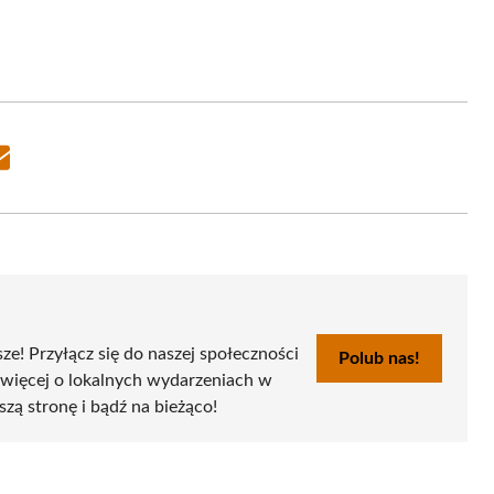
Share
on
Email
sze! Przyłącz się do naszej społeczności
Polub nas!
 więcej o lokalnych wydarzeniach w
szą stronę i bądź na bieżąco!