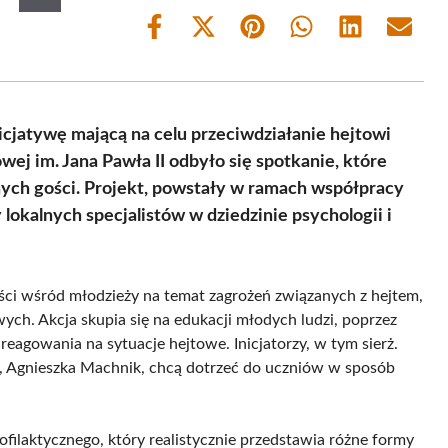
Share
Share
Share
Share
Share
Share
on
on
on
on
on
on
Facebook
X
Pinterest
WhatsApp
LinkedIn
Email
(Twitter)
jatywę mającą na celu przeciwdziałanie hejtowi
ej im. Jana Pawła II odbyło się spotkanie, które
nych gości. Projekt, powstały w ramach współpracy
 lokalnych specjalistów w dziedzinie psychologii i
ci wśród młodzieży na temat zagrożeń związanych z hejtem,
ych. Akcja skupia się na edukacji młodych ludzi, poprzez
 reagowania na sytuacje hejtowe. Inicjatorzy, w tym sierż.
, Agnieszka Machnik, chcą dotrzeć do uczniów w sposób
ofilaktycznego, który realistycznie przedstawia różne formy