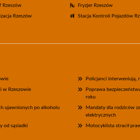
f Rzeszów
Fryzjer Rzeszów
zacja Rzeszów
Stacja Kontroli Pojazdów R
owie
Policjanci interweniują,
ii w Rzeszowie
Poprawa bezpieczeństwa
roku
ych ujawnionych po alkoholu
Mandaty dla rodziców za
elektrycznych
y od sąsiadki
Motocyklista stracił pra