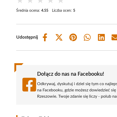
★
★
★
★
★
Średnia ocena:
4.55
Liczba ocen:
5
Udostępnij
Share
Share
Share
Share
Share
on
on
on
on
on
Facebook
X
Pinterest
WhatsApp
LinkedIn
(Twitter)
Dołącz do nas na Facebooku!
Odkrywaj, dyskutuj i dziel się tym co najlep
na Facebooku, gdzie możesz dowiedzieć się
Rzeszowie. Twoje zdanie się liczy - polub na