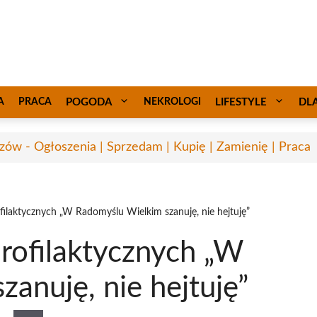
A
PRACA
POGODA
NEKROLOGI
LIFESTYLE
DL
zów - Ogłoszenia | Sprzedam | Kupię | Zamienię | Praca
ofilaktycznych „W Radomyślu Wielkim szanuję, nie hejtuję”
profilaktycznych „W
anuję, nie hejtuję”