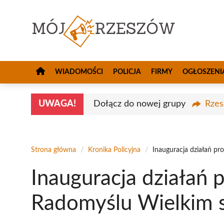
Przejdź
do
treści
WIADOMOŚCI
POLICJA
FIRMY
OGŁOSZENI
UWAGA!
Dołącz do nowej grupy
Rzes
Strona główna
/
Kronika Policyjna
/
Inauguracja działań pr
Inauguracja działań 
Radomyślu Wielkim sz