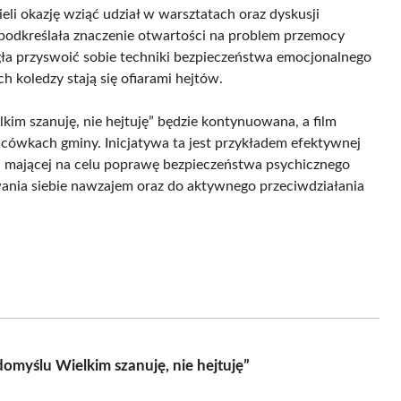
eli okazję wziąć udział w warsztatach oraz dyskusji
podkreślała znaczenie otwartości na problem przemocy
gła przyswoić sobie techniki bezpieczeństwa emocjonalnego
ch koledzy stają się ofiarami hejtów.
kim szanuję, nie hejtuję” będzie kontynuowana, a film
lacówkach gminy. Inicjatywa ta jest przykładem efektywnej
i, mającej na celu poprawę bezpieczeństwa psychicznego
wania siebie nawzajem oraz do aktywnego przeciwdziałania
omyślu Wielkim szanuję, nie hejtuję”