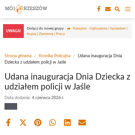
Przejdź
M
do
treści
Dołącz do nowej grupy
Rzeszów - Ogłoszenia | Sprzedam |
UWAGA!
Kupię | Zamienię | Praca
Strona główna
/
Kronika Policyjna
/
Udana inauguracja Dnia
Dziecka z udziałem policji w Jaśle
Udana inauguracja Dnia Dziecka z
udziałem policji w Jaśle
Data dodania:
4 czerwca 2026 r.
Share
Share
Share
Share
Share
Share
on
on
on
on
on
on
Facebook
X
Pinterest
WhatsApp
LinkedIn
Email