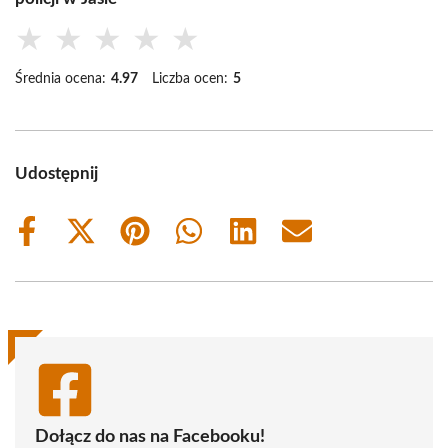
★
★
★
★
★
Średnia ocena:
4.97
Liczba ocen:
5
Udostępnij
Share
Share
Share
Share
Share
Share
on
on
on
on
on
on
Facebook
X
Pinterest
WhatsApp
LinkedIn
Email
(Twitter)
Dołącz do nas na Facebooku!