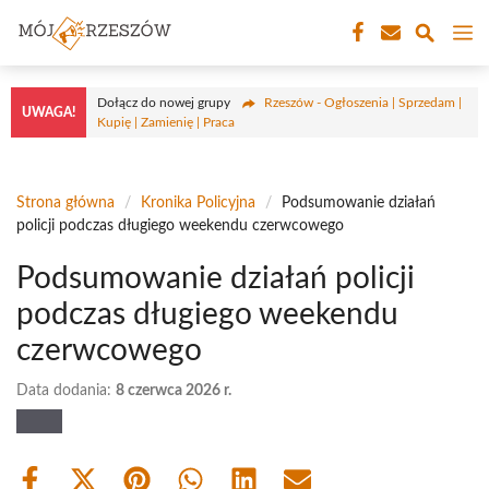
Przejdź
M
do
treści
Dołącz do nowej grupy
Rzeszów - Ogłoszenia | Sprzedam |
UWAGA!
Kupię | Zamienię | Praca
Strona główna
/
Kronika Policyjna
/
Podsumowanie działań
policji podczas długiego weekendu czerwcowego
Podsumowanie działań policji
podczas długiego weekendu
czerwcowego
Data dodania:
8 czerwca 2026 r.
Share
Share
Share
Share
Share
Share