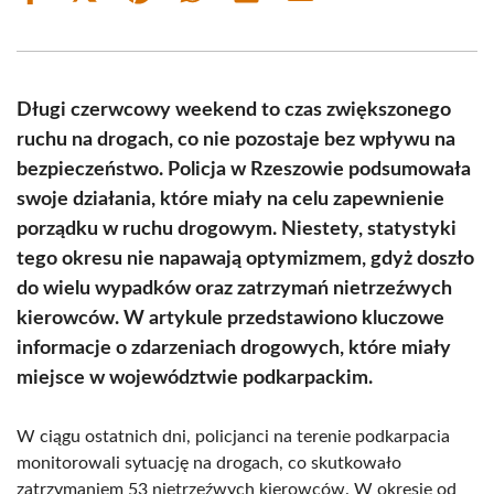
on
on
on
on
on
on
Facebook
X
Pinterest
WhatsApp
LinkedIn
Email
(Twitter)
Długi czerwcowy weekend to czas zwiększonego
ruchu na drogach, co nie pozostaje bez wpływu na
bezpieczeństwo. Policja w Rzeszowie podsumowała
swoje działania, które miały na celu zapewnienie
porządku w ruchu drogowym. Niestety, statystyki
tego okresu nie napawają optymizmem, gdyż doszło
do wielu wypadków oraz zatrzymań nietrzeźwych
kierowców. W artykule przedstawiono kluczowe
informacje o zdarzeniach drogowych, które miały
miejsce w województwie podkarpackim.
W ciągu ostatnich dni, policjanci na terenie podkarpacia
monitorowali sytuację na drogach, co skutkowało
zatrzymaniem 53 nietrzeźwych kierowców. W okresie od