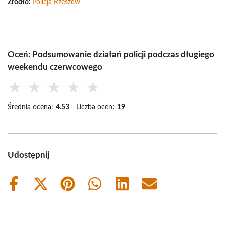
Źródło:
Policja Rzeszów
Oceń: Podsumowanie działań policji podczas długiego
weekendu czerwcowego
★
★
★
★
★
Średnia ocena:
4.53
Liczba ocen:
19
Udostępnij
Share
Share
Share
Share
Share
Share
on
on
on
on
on
on
Facebook
X
Pinterest
WhatsApp
LinkedIn
Email
(Twitter)