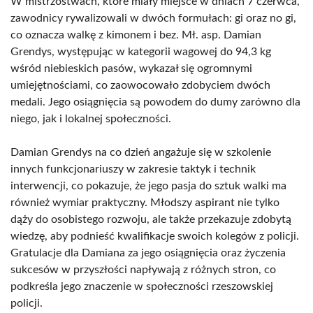
W mistrzostwach, które miały miejsce w dniach 7 czerwca,
zawodnicy rywalizowali w dwóch formułach: gi oraz no gi,
co oznacza walkę z kimonem i bez. Mł. asp. Damian
Grendys, występując w kategorii wagowej do 94,3 kg
wśród niebieskich pasów, wykazał się ogromnymi
umiejętnościami, co zaowocowało zdobyciem dwóch
medali. Jego osiągnięcia są powodem do dumy zarówno dla
niego, jak i lokalnej społeczności.
Damian Grendys na co dzień angażuje się w szkolenie
innych funkcjonariuszy w zakresie taktyk i technik
interwencji, co pokazuje, że jego pasja do sztuk walki ma
również wymiar praktyczny. Młodszy aspirant nie tylko
dąży do osobistego rozwoju, ale także przekazuje zdobytą
wiedzę, aby podnieść kwalifikacje swoich kolegów z policji.
Gratulacje dla Damiana za jego osiągnięcia oraz życzenia
sukcesów w przyszłości napływają z różnych stron, co
podkreśla jego znaczenie w społeczności rzeszowskiej
policji.