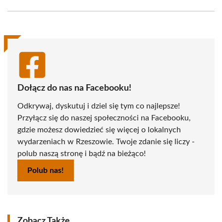
Facebook
X
Pinterest
WhatsApp
LinkedIn
Email
(Twitter)
Dołącz do nas na Facebooku!
Odkrywaj, dyskutuj i dziel się tym co najlepsze!
Przyłącz się do naszej społeczności na Facebooku,
gdzie możesz dowiedzieć się więcej o lokalnych
wydarzeniach w Rzeszowie. Twoje zdanie się liczy -
polub naszą stronę i bądź na bieżąco!
Polub nas!
Zobacz Także