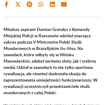
Share
Share
Share
Share
Share
Share
on
on
on
on
on
on
Facebook
X
Pinterest
WhatsApp
LinkedIn
Email
(Twitter)
Młodszy aspirant Damian Grendys z Komendy
Miejskiej Policji w Rzeszowie odniósł znaczący
sukces podczas V Mistrzostw Polski Służb
Mundurowych w Brazylijskim Jiu-Jitsu. Na
zawodach, które odbyły się w Mińsku
Mazowieckim, zdobył zarówno złoty, jak i srebrny
medal. Udział w zawodach to nie tylko sportowa
rywalizacja, ale również doskonała okazja do
zaprezentowania umiejętności funkcjonariuszy. W
rywalizacji uczestniczyli przedstawiciele służb
mundurowych z całej Polski.