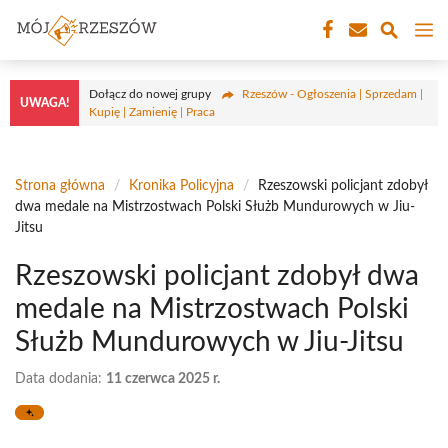
Przejdź
M
do
treści
Dołącz do nowej grupy
Rzeszów - Ogłoszenia | Sprzedam |
UWAGA!
Kupię | Zamienię | Praca
Strona główna
/
Kronika Policyjna
/
Rzeszowski policjant zdobył
dwa medale na Mistrzostwach Polski Służb Mundurowych w Jiu-
Jitsu
Rzeszowski policjant zdobył dwa
medale na Mistrzostwach Polski
Służb Mundurowych w Jiu-Jitsu
Data dodania:
11 czerwca 2025 r.