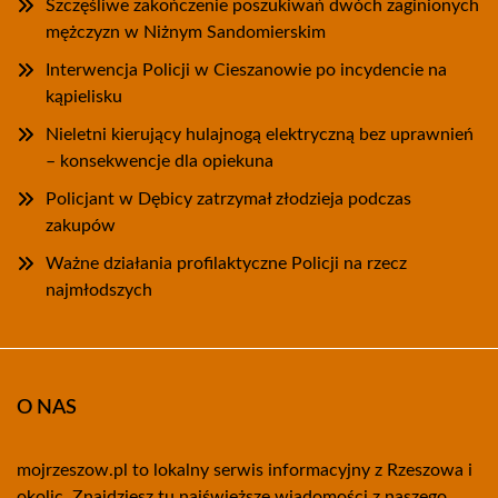
Szczęśliwe zakończenie poszukiwań dwóch zaginionych
mężczyzn w Niżnym Sandomierskim
Interwencja Policji w Cieszanowie po incydencie na
kąpielisku
Nieletni kierujący hulajnogą elektryczną bez uprawnień
– konsekwencje dla opiekuna
Policjant w Dębicy zatrzymał złodzieja podczas
zakupów
Ważne działania profilaktyczne Policji na rzecz
najmłodszych
O NAS
mojrzeszow.pl to lokalny serwis informacyjny z Rzeszowa i
okolic. Znajdziesz tu najświeższe wiadomości z naszego