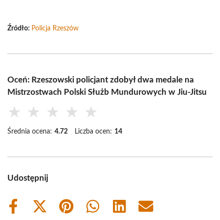
Źródło:
Policja Rzeszów
Oceń: Rzeszowski policjant zdobył dwa medale na
Mistrzostwach Polski Służb Mundurowych w Jiu-Jitsu
★
★
★
★
★
Średnia ocena:
4.72
Liczba ocen:
14
Udostępnij
Share
Share
Share
Share
Share
Share
on
on
on
on
on
on