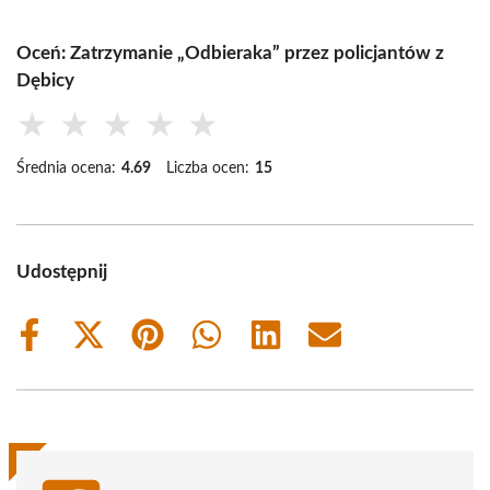
Oceń: Zatrzymanie „Odbieraka” przez policjantów z
Dębicy
★
★
★
★
★
Średnia ocena:
4.69
Liczba ocen:
15
Udostępnij
Share
Share
Share
Share
Share
Share
on
on
on
on
on
on
Facebook
X
Pinterest
WhatsApp
LinkedIn
Email
(Twitter)