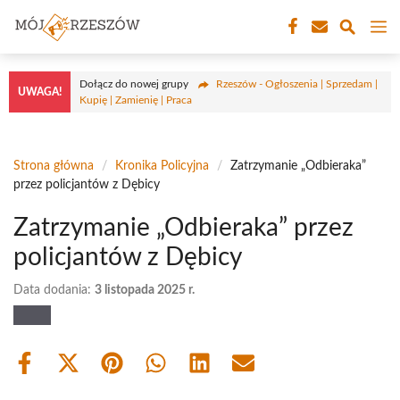
Przejdź
M
do
treści
Dołącz do nowej grupy
Rzeszów - Ogłoszenia | Sprzedam |
UWAGA!
Kupię | Zamienię | Praca
Strona główna
/
Kronika Policyjna
/
Zatrzymanie „Odbieraka”
przez policjantów z Dębicy
Zatrzymanie „Odbieraka” przez
policjantów z Dębicy
Data dodania:
3 listopada 2025 r.
Share
Share
Share
Share
Share
Share
on
on
on
on
on
on
Facebook
X
Pinterest
WhatsApp
LinkedIn
Email