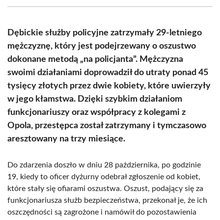
(Twitter)
Dębickie służby policyjne zatrzymały 29-letniego
mężczyznę, który jest podejrzewany o oszustwo
dokonane metodą „na policjanta”. Mężczyzna
swoimi działaniami doprowadził do utraty ponad 45
tysięcy złotych przez dwie kobiety, które uwierzyły
w jego kłamstwa. Dzięki szybkim działaniom
funkcjonariuszy oraz współpracy z kolegami z
Opola, przestępca został zatrzymany i tymczasowo
aresztowany na trzy miesiące.
Do zdarzenia doszło w dniu 28 października, po godzinie
19, kiedy to oficer dyżurny odebrał zgłoszenie od kobiet,
które stały się ofiarami oszustwa. Oszust, podający się za
funkcjonariusza służb bezpieczeństwa, przekonał je, że ich
oszczędności są zagrożone i namówił do pozostawienia