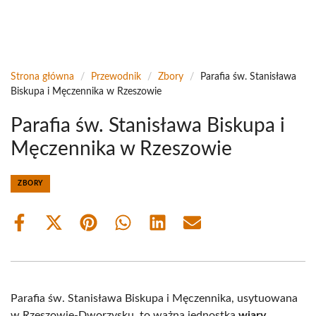
Strona główna
/
Przewodnik
/
Zbory
/
Parafia św. Stanisława
Biskupa i Męczennika w Rzeszowie
Parafia św. Stanisława Biskupa i
Męczennika w Rzeszowie
ZBORY
Share
Share
Share
Share
Share
Share
on
on
on
on
on
on
Facebook
X
Pinterest
WhatsApp
LinkedIn
Email
(Twitter)
Parafia św. Stanisława Biskupa i Męczennika, usytuowana
w Rzeszowie-Dworzysku, to ważna jednostka
wiary