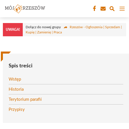
Przejdź
M
do
treści
Dołącz do nowej grupy
Rzeszów - Ogłoszenia | Sprzedam |
UWAGA!
Kupię | Zamienię | Praca
Spis treści
Wstęp
Historia
Terytorium parafii
Przypisy