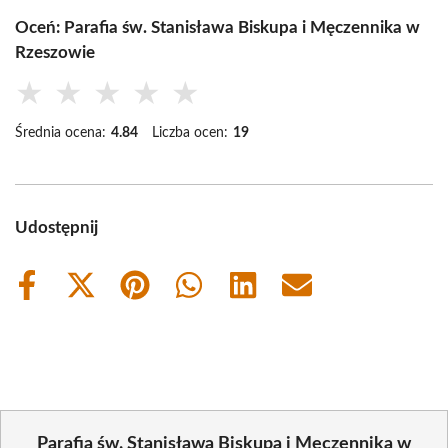
Oceń: Parafia św. Stanisława Biskupa i Męczennika w
Rzeszowie
★
★
★
★
★
Średnia ocena:
4.84
Liczba ocen:
19
Udostępnij
Share
Share
Share
Share
Share
Share
on
on
on
on
on
on
Facebook
X
Pinterest
WhatsApp
LinkedIn
Email
(Twitter)
Parafia św. Stanisława Biskupa i Męczennika w