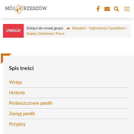
Przejdź
M
do
treści
Dołącz do nowej grupy
Rzeszów - Ogłoszenia | Sprzedam |
UWAGA!
Kupię | Zamienię | Praca
Spis treści
Wstęp
Historia
Proboszczowie parafii
Zasięg parafii
Przypisy