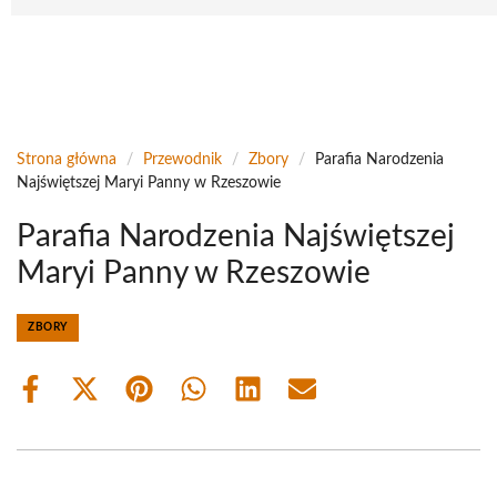
Strona główna
/
Przewodnik
/
Zbory
/
Parafia Narodzenia
Najświętszej Maryi Panny w Rzeszowie
Parafia Narodzenia Najświętszej
Maryi Panny w Rzeszowie
ZBORY
Share
Share
Share
Share
Share
Share
on
on
on
on
on
on
Facebook
X
Pinterest
WhatsApp
LinkedIn
Email
(Twitter)