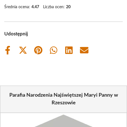
Średnia ocena:
4.47
Liczba ocen:
20
Udostępnij
Share
Share
Share
Share
Share
Share
on
on
on
on
on
on
Facebook
X
Pinterest
WhatsApp
LinkedIn
Email
(Twitter)
Parafia Narodzenia Najświętszej Maryi Panny w
Rzeszowie