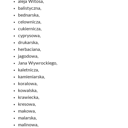
aleja Witosa,
balistyczna,
bednarska,
celownicza,
cukiernicza,
cyprysowa,
drukarska,
herbaciana,
jagodowa,
Jana Wywrockiego,
kaletnicza,
kamieniarska,
koralowa,
kowalska,
krawiecka,
kresowa,
makowa,
malarska,
malinowa,