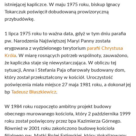
istniejącej kapliczce. W maju 1975 roku, biskup Ignacy
Tokarczuk poświęcił dobudowaną prowizoryczną
przybudówkę.
1 lipca 1975 roku to ważna data, gdyż w tym dniu parafia
pw. Narodzenia Najświętszej Maryi Panny została
erygowana z wydzielonego terytorium
parafii Chrystusa
Króla
. W miarę rosnących potrzeb wspólnoty, zauważono,
że kapliczka staje się niewystarczająca. W obliczu tej
sytuacji, Anna i Stefania Paja ofiarowały budowany dom,
który został przekształcony w kościół. Uroczystość
poświęcenia miała miejsce 27 maja 1981 roku, a dokonał jej
bp
Tadeusz Błaszkiewicz
.
W 1984 roku rozpoczęto ambitny projekt budowy
obecnego murowanego kościoła, który 2 października 1999
roku został poświęcony przez bpa Kazimierza Górnego.
Również w 2001 roku zakończono budowę kościoła
filialnego pw. Matki Bożej Fatimskiej, który zlokalizowany