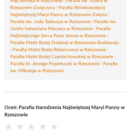
Męczennika w Rzeszowie
|
Parafia św. Józefa w
Rzeszowie-Zwięczycy
|
Parafia Wniebowzięcia
Najświętszej Maryi Panny w Rzeszowie-Zalesiu
|
Parafia św. Judy Tadeusza w Rzeszowie
|
Parafia św.
Józefa Sebastiana Pelczara w Rzeszowie
|
Parafia
Najświętszego Serca Pana Jezusa w Rzeszowie
|
Parafia Matki Bożej Śnieżnej w Rzeszowie-Budziwoju
|
Parafia Matki Bożej Różańcowej w Rzeszowie
|
Parafia Matki Bożej Częstochowskiej w Rzeszowie
|
Parafia bł. Jerzego Popiełuszki w Rzeszowie
|
Parafia
św. Mikołaja w Rzeszowie
Oceń: Parafia Narodzenia Najświętszej Maryi Panny w
Rzeszowie
★
★
★
★
★