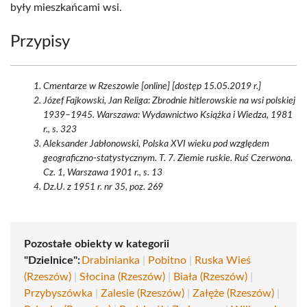
były mieszkańcami wsi.
Przypisy
Cmentarze w Rzeszowie [online] [dostęp 15.05.2019 r.]
Józef Fajkowski, Jan Religa: Zbrodnie hitlerowskie na wsi polskiej
1939–1945. Warszawa: Wydawnictwo Książka i Wiedza, 1981
r., s. 323
Aleksander Jabłonowski, Polska XVI wieku pod względem
geograficzno-statystycznym. T. 7. Ziemie ruskie. Ruś Czerwona.
Cz. 1, Warszawa 1901 r., s. 13
Dz.U. z 1951 r. nr 35, poz. 269
Pozostałe obiekty w kategorii
"Dzielnice":
Drabinianka
|
Pobitno
|
Ruska Wieś
(Rzeszów)
|
Słocina (Rzeszów)
|
Biała (Rzeszów)
|
Przybyszówka
|
Zalesie (Rzeszów)
|
Załęże (Rzeszów)
|