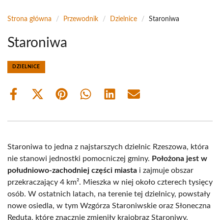
Strona główna
/
Przewodnik
/
Dzielnice
/
Staroniwa
Staroniwa
DZIELNICE
Share
Share
Share
Share
Share
Share
on
on
on
on
on
on
Facebook
X
Pinterest
WhatsApp
LinkedIn
Email
(Twitter)
Staroniwa to jedna z najstarszych dzielnic Rzeszowa, która
nie stanowi jednostki pomocniczej gminy.
Położona jest w
południowo-zachodniej części miasta
i zajmuje obszar
przekraczający 4 km². Mieszka w niej około czterech tysięcy
osób. W ostatnich latach, na terenie tej dzielnicy, powstały
nowe osiedla, w tym Wzgórza Staroniwskie oraz Słoneczna
Reduta, które znacznie zmieniły krajobraz Staroniwy.