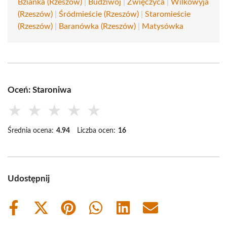
Bzianka (Rzeszów)
|
Budziwój
|
Zwięczyca
|
Wilkowyja
(Rzeszów)
|
Śródmieście (Rzeszów)
|
Staromieście
(Rzeszów)
|
Baranówka (Rzeszów)
|
Matysówka
Oceń: Staroniwa
★
★
★
★
★
Średnia ocena:
4.94
Liczba ocen:
16
Udostępnij
Share
Share
Share
Share
Share
Share
on
on
on
on
on
on