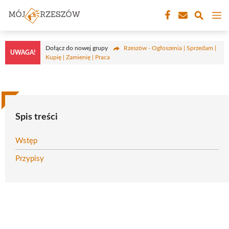
Przejdź
M
do
treści
Dołącz do nowej grupy
Rzeszów - Ogłoszenia | Sprzedam |
UWAGA!
Kupię | Zamienię | Praca
Spis treści
Wstęp
Przypisy