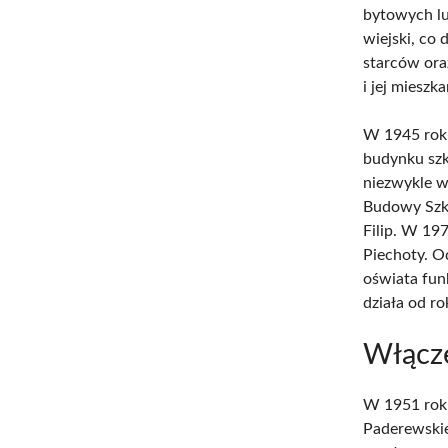
bytowych lu
wiejski, co
starców oraz
i jej mieszk
W 1945 rok
budynku szk
niezwykle w
Budowy Szko
Filip. W 19
Piechoty. O
oświata fun
działa od r
Włącze
W 1951 roku
Paderewskie