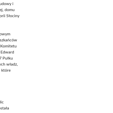
ludowy i
nej, domu
orii Słociny
asowym
ieszkańców
 Komitetu
ł Edward
7 Pułku
ych władz,
 które
lic
stała