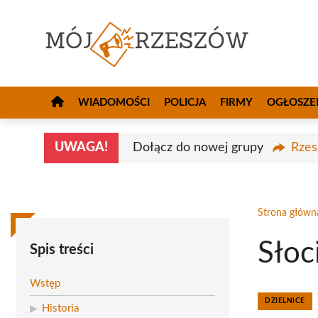
Przejdź
do
treści
WIADOMOŚCI
POLICJA
FIRMY
OGŁOSZE
UWAGA!
Dołącz do nowej grupy
Rzes
Strona główn
Słoc
Spis treści
Wstęp
DZIELNICE
Historia