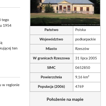
sApp
LinkedIn
Email
i tego
ku 1954
Państwo
Polska
Województwo
podkarpackie
ją
kującej ten
Miasto
Rzeszów
W granicach Rzeszowa
31 lipca 2005
SIMC
0652850
Powierzchnia
9,16 km²
u w regionie
Populacja (2006)
4769
Położenie na mapie