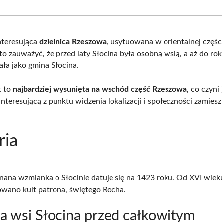
Facebook
X
Pinterest
What
(Twitter)
interesująca
dzielnica Rzeszowa
, usytuowana w orientalnej częśc
to zauważyć, że przed laty Słocina była osobną wsią, a aż do ro
ła jako gmina Słocina.
t to
najbardziej wysunięta na wschód część Rzeszowa
, co czyni 
interesującą z punktu widzenia lokalizacji i społeczności zamiesz
ria
znana wzmianka o Słocinie datuje się na 1423 roku. Od XVI wiek
wano kult patrona, świętego Rocha.
ia wsi Słocina przed całkowitym