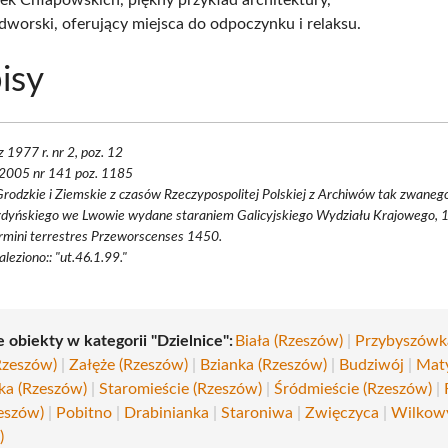
dworski, oferujący miejsca do odpoczynku i relaksu.
isy
z 1977 r. nr 2, poz. 12
 2005 nr 141 poz. 1185
rodzkie i Ziemskie z czasów Rzeczypospolitej Polskiej z Archiwów tak zwaneg
rdyńskiego we Lwowie wydane staraniem Galicyjskiego Wydziału Krajowego, 1
rmini terrestres Przeworscenses 1450.
aleziono:: "ut.46.1.99."
 obiekty w kategorii "Dzielnice":
Biała (Rzeszów)
|
Przybyszówk
Rzeszów)
|
Załęże (Rzeszów)
|
Bzianka (Rzeszów)
|
Budziwój
|
Mat
a (Rzeszów)
|
Staromieście (Rzeszów)
|
Śródmieście (Rzeszów)
|
eszów)
|
Pobitno
|
Drabinianka
|
Staroniwa
|
Zwięczyca
|
Wilkow
)