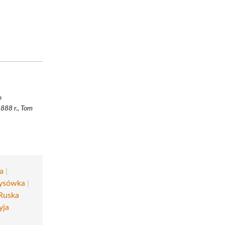
o
888 r., Tom
a
|
ysówka
|
Ruska
yja