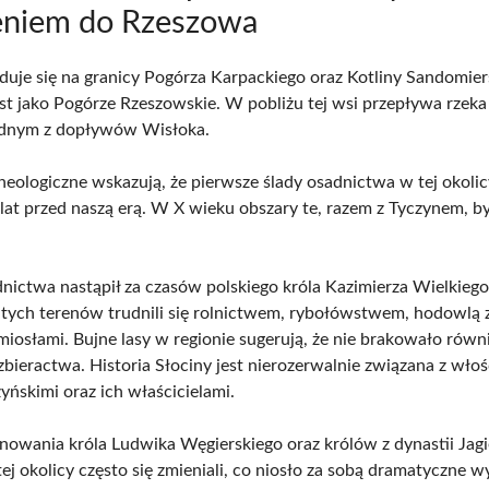
eniem do Rzeszowa
jduje się na granicy Pogórza Karpackiego oraz Kotliny Sandomiers
est jako Pogórze Rzeszowskie. W pobliżu tej wsi przepływa rze
jednym z dopływów Wisłoka.
heologiczne wskazują, że pierwsze ślady osadnictwa w tej okolicy
at przed naszą erą. W X wieku obszary te, razem z Tyczynem, by
nictwa nastąpił za czasów polskiego króla Kazimierza Wielkiego
tych terenów trudnili się rolnictwem, rybołówstwem, hodowlą z
miosłami. Bujne lasy w regionie sugerują, że nie brakowało równ
zbieractwa. Historia Słociny jest nierozerwalnie związana z wło
yńskimi oraz ich właścicielami.
nowania króla Ludwika Węgierskiego oraz królów z dynastii Jag
tej okolicy często się zmieniali, co niosło za sobą dramatyczne w