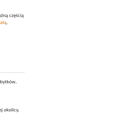
ażną częścią
iałą
,
zabytków,
j okolicy,