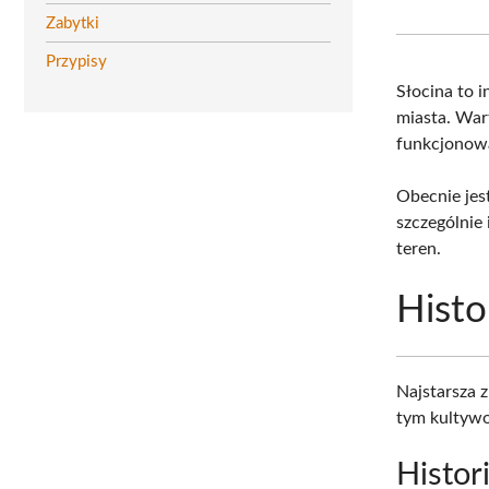
Zabytki
Przypisy
Słocina to 
miasta. War
funkcjonowa
Obecnie jes
szczególnie 
teren.
Histo
Najstarsza 
tym kultywo
Histor