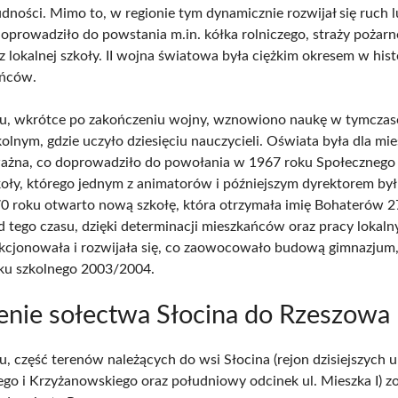
dności. Mimo to, w regionie tym dynamicznie rozwijał się ruch 
 doprowadziło do powstania m.in. kółka rolniczego, straży pożar
 lokalnej szkoły. II wojna światowa była ciężkim okresem w hist
ańców.
u, wkrótce po zakończeniu wojny, wznowiono naukę w tymcz
olnym, gdzie uczyło dziesięciu nauczycieli. Oświata była dla m
ażna, co doprowadziło do powołania w 1967 roku Społecznego
ły, którego jednym z animatorów i późniejszym dyrektorem by
70 roku otwarto nową szkołę, która otrzymała imię Bohaterów 2
d tego czasu, dzięki determinacji mieszkańców oraz pracy lokaln
kcjonowała i rozwijała się, co zaowocowało budową gimnazjum,
oku szkolnego 2003/2004.
nie sołectwa Słocina do Rzeszowa
, część terenów należących do wsi Słocina (rejon dzisiejszych u
go i Krzyżanowskiego oraz południowy odcinek ul. Mieszka I) zo