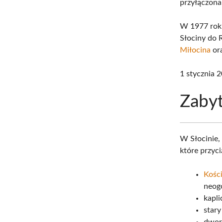
przyłączona
W 1977 roku
Słociny do 
Miłocina
or
1 stycznia 2
Zabyt
W Słocinie, 
które przyc
Kości
neogo
kapli
stary
dwore