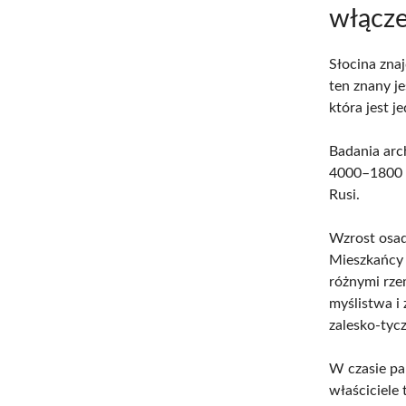
włącz
Słocina zna
ten znany j
która jest 
Badania arc
4000–1800 l
Rusi.
Wzrost osad
Mieszkańcy 
różnymi rze
myślistwa i 
zalesko-tycz
W czasie pa
właściciele 