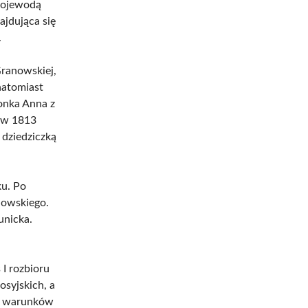
 wojewodą
ajdująca się
.
Granowskiej,
natomiast
żonka Anna z
 w 1813
dziedziczką
ku. Po
nowskiego.
unicka.
I rozbioru
osyjskich, a
ia warunków