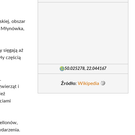
kiej, obszar
ka Młynówka,
 sięgają aż
ły częścią
50.025278, 22.044167
.
Źródło:
Wikipedia
wierząt i
ież
ściami
iellonów,
ydarzenia.