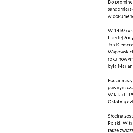
Do prominent
sandomiersk
w dokumenci
W 1450 roku
trzeciej żo
Jan Klemens
Wapowskich.
roku nowym 
była Marian
Rodzina Szy
pewnym czas
W latach 19
Ostatnią dz
Słocina zos
Polski. W tr
także związ