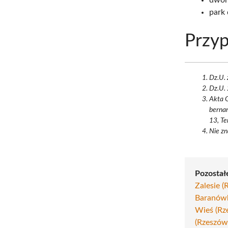
park 
Przyp
Dz.U. 
Dz.U.
Akta G
berna
13, Te
Nie zn
Pozostałe
Zalesie (
Baranówk
Wieś (Rz
(Rzeszów