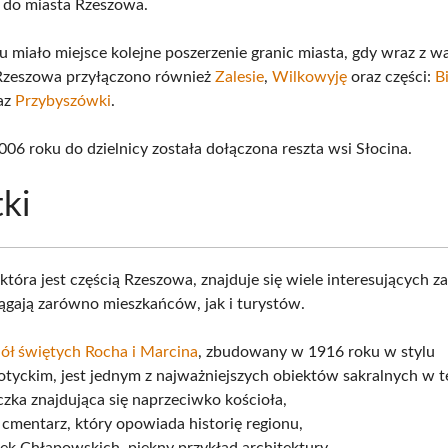
 do miasta Rzeszowa.
 miało miejsce kolejne poszerzenie granic miasta, gdy wraz z w
Rzeszowa przyłączono również
Zalesie
,
Wilkowyję
oraz części:
B
az
Przybyszówki
.
006 roku do dzielnicy została dołączona reszta wsi Słocina.
ki
która jest częścią Rzeszowa, znajduje się wiele interesujących 
iągają zarówno mieszkańców, jak i turystów.
ół świętych Rocha i Marcina
, zbudowany w 1916 roku w stylu
tyckim, jest jednym z najważniejszych obiektów sakralnych w te
czka znajdująca się naprzeciwko kościoła,
 cmentarz, który opowiada historię regionu,
k Chłapowskich, piękny przykład architektury,