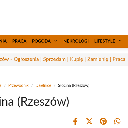
NIA
PRACA
POGODA
NEKROLOGI
LIFESTYLE
zów - Ogłoszenia | Sprzedam | Kupię | Zamienię | Praca
a
/
Przewodnik
/
Dzielnice
/
Słocina (Rzeszów)
ina (Rzeszów)
Share
Share
Share
Shar
on
on
on
on