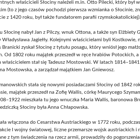
nych właścicieli Słociny należeli m.in. Otto Pilecki, który był
im (to z jego czasów pochodzi pierwsza wzmianka o Słocinie, zn
e z 1420 roku, był także fundatorem parafii rzymskokatolickiej)
 Słocinę nabył Jan z Pilczy, wnuk Ottona, a także syn Elżbiety 
ny Władysława Jagiełły. Kolejnymi właścicielami byli Kostkowie, 
 Branicki zyskał Słocinę z tytułu posagu, który wniósł jego mał
 Od 1802 roku majątek przeszedł w ręce hrabiów Potockich, a
właścicielem stał się Tadeusz Mostowski. W latach 1814–1841 
na Mostowska, a zarządzał majątkiem Jan Gniewosz.
manowskich stała się nowymi posiadaczami Słociny od 1842 ro
ie, majątek przeszedł na Zofię Wallis, córkę Maurycego Szyma
08–1922 mieszkała tu jego wnuczka Maria Wallis, baronowa Br
iedziczką Słociny była Anna Chłapowska.
tała włączona do Cesarstwa Austriackiego w 1772 roku, podczas 
akcie I wojny światowej, liczne przemarsze wojsk austriackich i r
ane z tym świadczenia na rzecz armii, prowadziły do pogorszen