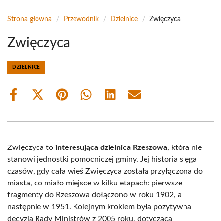
Strona główna
/
Przewodnik
/
Dzielnice
/
Zwięczyca
Zwięczyca
DZIELNICE
Share
Share
Share
Share
Share
Share
on
on
on
on
on
on
Facebook
X
Pinterest
WhatsApp
LinkedIn
Email
(Twitter)
Zwięczyca to
interesująca dzielnica Rzeszowa
, która nie
stanowi jednostki pomocniczej gminy. Jej historia sięga
czasów, gdy cała wieś Zwięczyca została przyłączona do
miasta, co miało miejsce w kilku etapach: pierwsze
fragmenty do Rzeszowa dołączono w roku 1902, a
następnie w 1951. Kolejnym krokiem była pozytywna
decyzja Rady Ministrów z 2005 roku, dotycząca