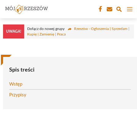
Przejdź
M
do
treści
Dołącz do nowej grupy
Rzeszów - Ogłoszenia | Sprzedam |
UWAGA!
Kupię | Zamienię | Praca
Spis treści
Wstęp
Przypisy