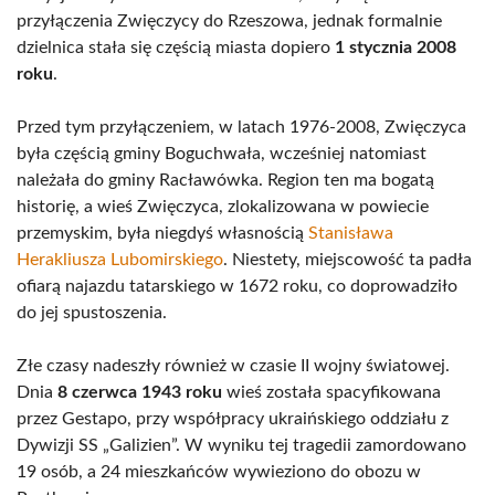
przyłączenia Zwięczycy do Rzeszowa, jednak formalnie
dzielnica stała się częścią miasta dopiero
1 stycznia 2008
roku
.
Przed tym przyłączeniem, w latach 1976-2008, Zwięczyca
była częścią gminy Boguchwała, wcześniej natomiast
należała do gminy Racławówka. Region ten ma bogatą
historię, a wieś Zwięczyca, zlokalizowana w powiecie
przemyskim, była niegdyś własnością
Stanisława
Herakliusza Lubomirskiego
. Niestety, miejscowość ta padła
ofiarą najazdu tatarskiego w 1672 roku, co doprowadziło
do jej spustoszenia.
Złe czasy nadeszły również w czasie II wojny światowej.
Dnia
8 czerwca 1943 roku
wieś została spacyfikowana
przez Gestapo, przy współpracy ukraińskiego oddziału z
Dywizji SS „Galizien”. W wyniku tej tragedii zamordowano
19 osób, a 24 mieszkańców wywieziono do obozu w