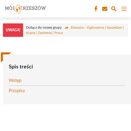
Przejdź
M
do
treści
Dołącz do nowej grupy
Rzeszów - Ogłoszenia | Sprzedam |
UWAGA!
Kupię | Zamienię | Praca
Spis treści
Wstęp
Przypisy