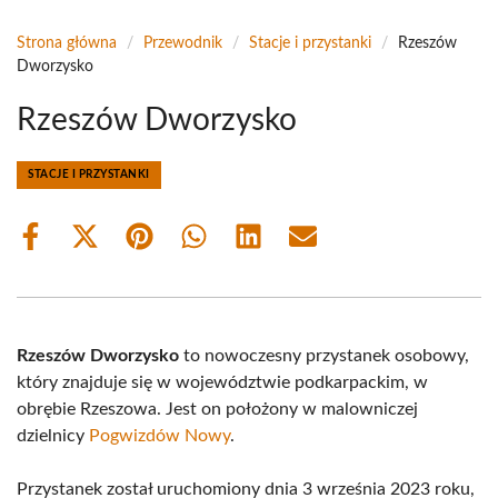
Strona główna
/
Przewodnik
/
Stacje i przystanki
/
Rzeszów
Dworzysko
Rzeszów Dworzysko
STACJE I PRZYSTANKI
Share
Share
Share
Share
Share
Share
on
on
on
on
on
on
Facebook
X
Pinterest
WhatsApp
LinkedIn
Email
(Twitter)
Rzeszów Dworzysko
to nowoczesny przystanek osobowy,
który znajduje się w województwie podkarpackim, w
obrębie Rzeszowa. Jest on położony w malowniczej
dzielnicy
Pogwizdów Nowy
.
Przystanek został uruchomiony dnia 3 września 2023 roku,