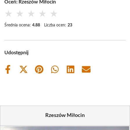
Oceń: Rzeszów Miłocin
★
★
★
★
★
Średnia ocena:
4.88
Liczba ocen:
23
Udostępnij
Share
Share
Share
Share
Share
Share
on
on
on
on
on
on
Facebook
X
Pinterest
WhatsApp
LinkedIn
Email
(Twitter)
Rzeszów Miłocin