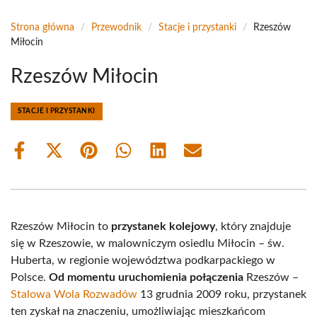
Strona główna
/
Przewodnik
/
Stacje i przystanki
/
Rzeszów
Miłocin
Rzeszów Miłocin
STACJE I PRZYSTANKI
Share
Share
Share
Share
Share
Share
on
on
on
on
on
on
Facebook
X
Pinterest
WhatsApp
LinkedIn
Email
(Twitter)
Rzeszów Miłocin to
przystanek kolejowy
, który znajduje
się w Rzeszowie, w malowniczym osiedlu Miłocin – św.
Huberta, w regionie województwa podkarpackiego w
Polsce.
Od momentu uruchomienia połączenia
Rzeszów –
Stalowa Wola Rozwadów
13 grudnia 2009 roku, przystanek
ten zyskał na znaczeniu, umożliwiając mieszkańcom