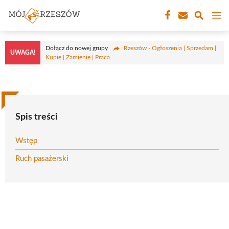
Przejdź
M
do
treści
Dołącz do nowej grupy
Rzeszów - Ogłoszenia | Sprzedam |
UWAGA!
Kupię | Zamienię | Praca
Spis treści
Wstęp
Ruch pasażerski